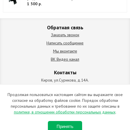
1 500 р.
Обратная связь
Заказать звонок
Написать сообщение
Мы вконтакте
ВК Видео канал
Контакты
Киров, ул.Сурикова, д.14А.
схема проезда
+7 (912) 827-92-55
Продолжая пользоваться настоящим сайтом вы выражаете свое
согласие на обработку файлов cookie. Порядок обработки
ИП Позолотин Евгений Валерьевич
персональных данных и требование по их защите описаны в
ИНН 434537218055 / ОГРН ИП 309434505600123 от 25.02.2009
политике, в отношении обработки персональных данных
.
2009-2026 © Все права защищены. Копирование материалов
Принять