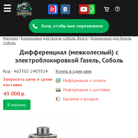
☰
Корзина
Задать
пуста
Хочу, чтобы мне перезвонили
вопрос
Магазин
/
Блокировки для Газель, Соболь, Волга
/
Блокировки для Газель,
Соболь
Дифференциал (межколесный) с
электроблокировкой Газель, Соболь
Код - AG3302-2403014
Купить в один клик
Запросить цену и сроки
Информация о оплате
поставки
Информация о доставке
43 000
р.
Гарантия и возврат
В корзину