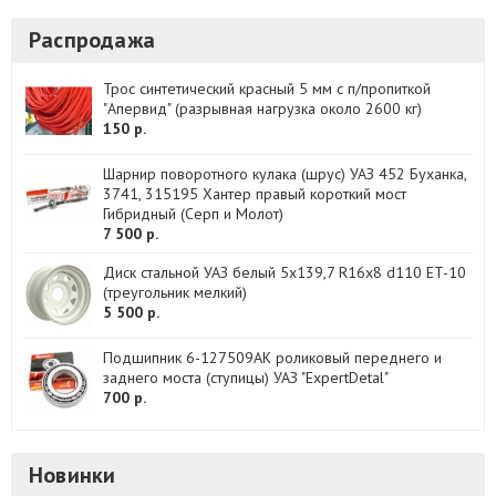
Распродажа
Трос синтетический красный 5 мм с п/пропиткой
"Апервид" (разрывная нагрузка около 2600 кг)
150 р.
Шарнир поворотного кулака (шрус) УАЗ 452 Буханка,
3741, 315195 Хантер правый короткий мост
Гибридный (Серп и Молот)
7 500 р.
Диск стальной УАЗ белый 5x139,7 R16x8 d110 ET-10
(треугольник мелкий)
5 500 р.
Подшипник 6-127509АК роликовый переднего и
заднего моста (ступицы) УАЗ "ExpertDetal"
700 р.
Новинки