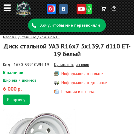
☰
Корзина
Задать
пуста
Хочу, чтобы мне перезвонили
вопрос
Магазин
/
Стальные диски на R16
Диск стальной УАЗ R16x7 5x139,7 d110 ET-
19 белый
Код - 1670-53910WH-19
Купить в один клик
В наличии
Информация о оплате
Ширина 7 дюймов
Информация о доставке
6 000
р.
Гарантия и возврат
В корзину