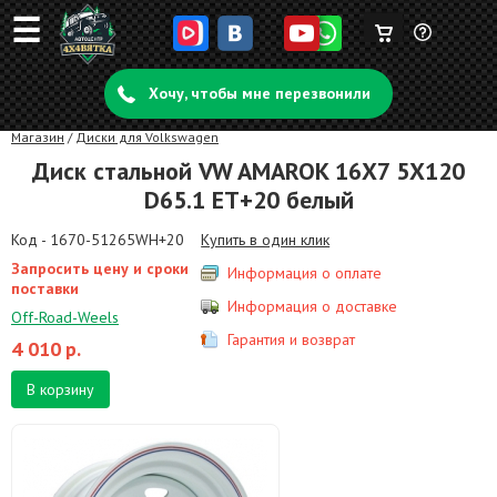
☰
Корзина
Задать
пуста
Хочу, чтобы мне перезвонили
вопрос
Магазин
/
Диски для Volkswagen
Диск стальной VW AMAROK 16X7 5X120
D65.1 ET+20 белый
Код - 1670-51265WH+20
Купить в один клик
Запросить цену и сроки
Информация о оплате
поставки
Информация о доставке
Off-Road-Weels
Гарантия и возврат
4 010
р.
В корзину