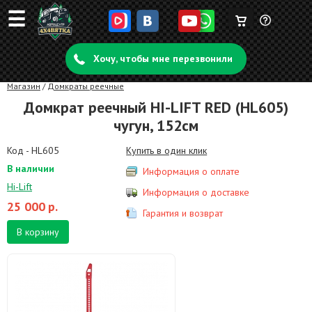
☰
Корзина
Задать
пуста
Хочу, чтобы мне перезвонили
вопрос
Магазин
/
Домкраты реечные
Домкрат реечный HI-LIFT RED (HL605)
чугун, 152см
Код - HL605
Купить в один клик
В наличии
Информация о оплате
Hi-Lift
Информация о доставке
25 000
р.
Гарантия и возврат
В корзину