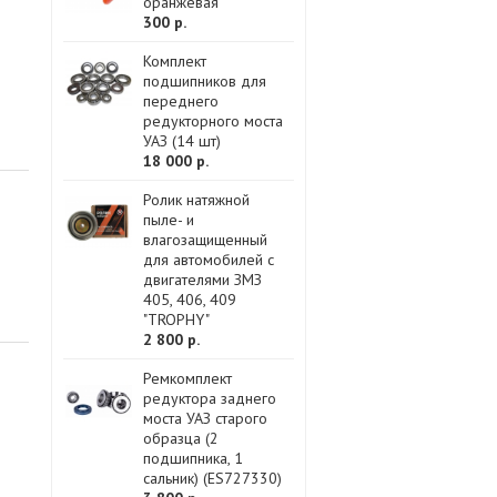
оранжевая
300 р.
Комплект
подшипников для
переднего
редукторного моста
УАЗ (14 шт)
18 000 р.
Ролик натяжной
пыле- и
влагозащищенный
для автомобилей с
двигателями ЗМЗ
405, 406, 409
"TROPHY"
2 800 р.
Ремкомплект
редуктора заднего
моста УАЗ старого
образца (2
подшипника, 1
сальник) (ES727330)