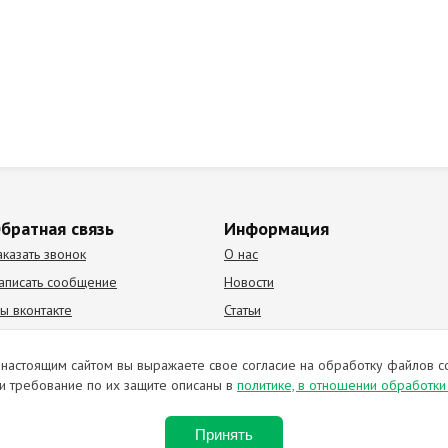
братная связь
Информация
аказать звонок
О нас
аписать сообщение
Новости
ы вконтакте
Статьи
К Видео канал
Партнеры
настоящим сайтом вы выражаете свое согласие на обработку файлов c
и требование по их защите описаны в
политике, в отношении обработк
ирование материалов запрещено. Отправляя любую форму на сайте, в
Принять