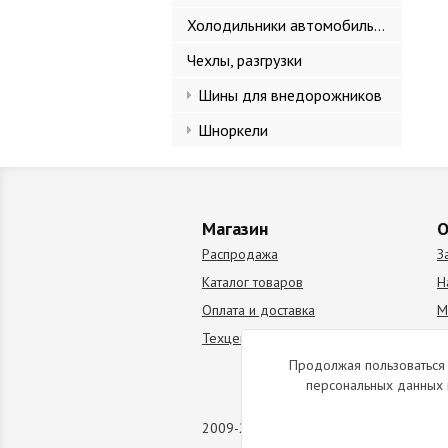
Холодильники автомобильные
Чехлы, разгрузки
Шины для внедорожников
Шноркели
Магазин
О
Распродажа
З
Каталог товаров
Н
Оплата и доставка
М
Техцентр
В
Продолжая пользоваться 
персональных данных 
2009-2026 © Все права защищены. Коп