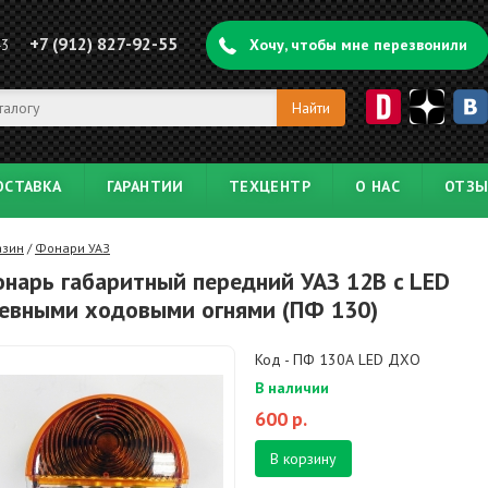
+7 (912) 827-92-55
43
Хочу, чтобы мне перезвонили
ОСТАВКА
ГАРАНТИИ
ТЕХЦЕНТР
О НАС
ОТЗ
азин
/
Фонари УАЗ
нарь габаритный передний УАЗ 12B c LED
евными ходовыми огнями (ПФ 130)
Код - ПФ 130А LED ДХО
В наличии
600
р.
В корзину