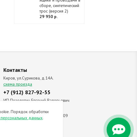
ящике и проводами в
сборе, синтетический
трос (версия 2)
29 950 р.
Контакты
Киров, ул.Сурикова, д.14А.
схема проезда
+7 (912) 827-92-55
ИП Позолотин Евгений Валерьевич
ИНН 434537218055 / ОГРН ИП
ookie. Порядок обработки
309434505600123 от 25.02.2009
и персональных данных
.
ы соглашаетесь с
политикой