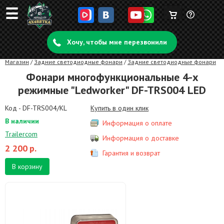
☰
Корзина
Задать
пуста
Хочу, чтобы мне перезвонили
вопрос
Магазин
/
Задние светодиодные фонари
/
Задние светодиодные фонари
Фонари многофункциональные 4-х
режимные "Ledworker" DF-TRS004 LED
Код - DF-TRS004/KL
Купить в один клик
В наличии
Информация о оплате
Trailercom
Информация о доставке
2 200
р.
Гарантия и возврат
В корзину