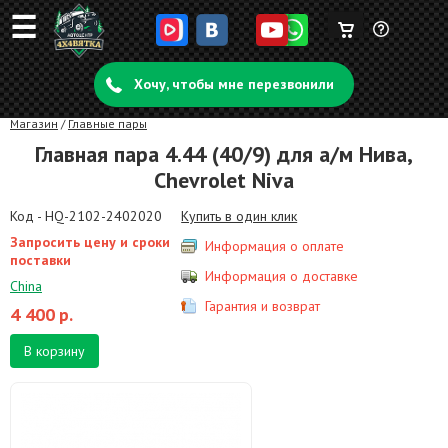
☰
Корзина
Задать
пуста
Хочу, чтобы мне перезвонили
вопрос
Магазин
/
Главные пары
Главная пара 4.44 (40/9) для а/м Нива,
Chevrolet Niva
Код - HQ-2102-2402020
Купить в один клик
Запросить цену и сроки
Информация о оплате
поставки
Информация о доставке
China
Гарантия и возврат
4 400
р.
В корзину