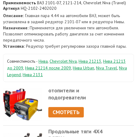
Применяемость
ВАЗ 2101-07, 2121-214, Chevrolet Niva (Travel)
Артикул
HQ-2102-2402020
Описание:
Главная пара 4.44 на автомобили ВАЗ, может быть
установлена в задний редуктор 2101-07 или в редуктора Нивы.
Назначение:
Применяется для увеличения тяги автомобиля.
Позволяет оптимизировать работу двигателя за счет изменения
передаточного числа.
Установка:
Редуктор требует регулировки зазора главной пары.
Совместимость -
Нива
,
Chevrolet Niva
,
Нива 21213
,
Нива 21213
до 2009
,
Нива 21214 после 2009
,
Нива Urban
,
Niva Travel
,
Niva
Legend
,
Нива 2131
отопители и
подогреватели
СМОТРЕТЬ
Продольные тяги 4Х4