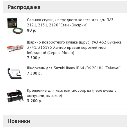
Распродажа
Сальник ступицы переднего колеса для а/м ВАЗ
2121, 2131, 2120 "Сэви - Экстрим"
80 р.
Шарнир поворотного кулака (шрус) УАЗ 452 Буханка,
3741, 315195 Хантер правый короткий мост
Гибридный (Серп и Молот)
7 500 р.
Шноркель для Suzuki Jimny JB64 (06.2018-) "Telawei"
7 500 р.
Крепление для лыж или сноуборда (перед+зад с
хомутами, высокое)
3 200 р.
Новинки