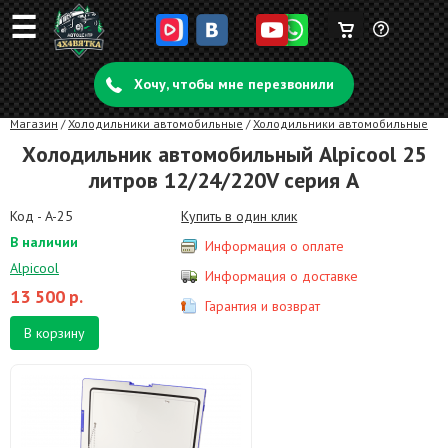
☰
Корзина
Задать
пуста
Хочу, чтобы мне перезвонили
вопрос
Магазин
/
Холодильники автомобильные
/
Холодильники автомобильные
Холодильник автомобильный Alpicool 25
литров 12/24/220V серия A
Код - A-25
Купить в один клик
В наличии
Информация о оплате
Alpicool
Информация о доставке
13 500
р.
Гарантия и возврат
В корзину