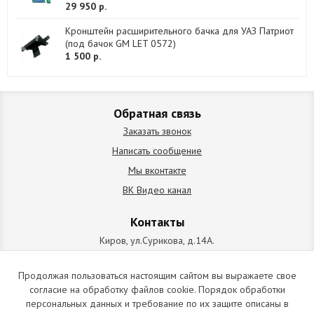
29 950 р.
Кронштейн расширительного бачка для УАЗ Патриот
(под бачок GM LET 0572)
1 500 р.
Обратная связь
Заказать звонок
Написать сообщение
Мы вконтакте
ВК Видео канал
Контакты
Киров, ул.Сурикова, д.14А.
схема проезда
+7 (912) 827-92-55
Продолжая пользоваться настоящим сайтом вы выражаете свое
согласие на обработку файлов cookie. Порядок обработки
ИП Позолотин Евгений Валерьевич
персональных данных и требование по их защите описаны в
ИНН 434537218055 / ОГРН ИП 309434505600123 от 25.02.2009