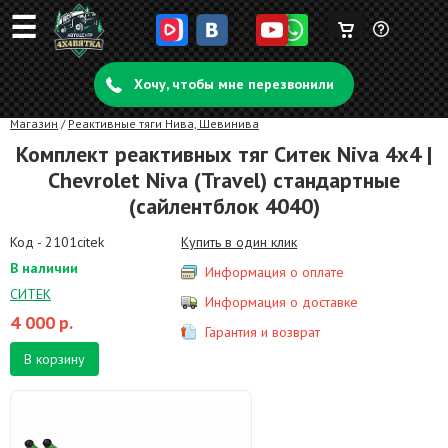
☰
Корзина
Задать
пуста
Хочу, чтобы мне перезвонили
вопрос
Магазин
/
Реактивные тяги Нива, Шевинива
Комплект реактивных тяг Ситек Niva 4x4 |
Chevrolet Niva (Travel) стандартные
(сайлентблок 4040)
Код - 2101citek
Купить в один клик
В наличии
Информация о оплате
СИТЕК
Информация о доставке
4 000
р.
Гарантия и возврат
В корзину