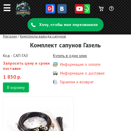
☰
Корзина
Задать
пуста
Хочу, чтобы мне перезвонили
вопрос
Магазин
/
Комплекты вывода сапунов
Комплект сапунов Газель
Код - САП-ГАЗ
Купить в один клик
Запросить цену и сроки
Информация о оплате
поставки
Информация о доставке
1 850
р.
Гарантия и возврат
В корзину