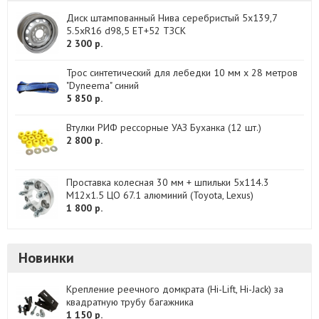
Диск штампованный Нива серебристый 5x139,7
5.5xR16 d98,5 ET+52 ТЗСК
2 300 р.
Трос синтетический для лебедки 10 мм x 28 метров
"Dyneema" синий
5 850 р.
Втулки РИФ рессорные УАЗ Буханка (12 шт.)
2 800 р.
Проставка колесная 30 мм + шпильки 5х114.3
М12х1.5 ЦО 67.1 алюминий (Toyota, Lexus)
1 800 р.
Новинки
Крепление реечного домкрата (Hi-Lift, Hi-Jack) за
квадратную трубу багажника
1 150 р.