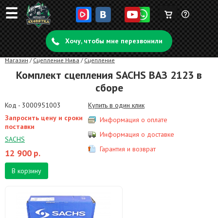
☰
Корзина
Задать
пуста
Хочу, чтобы мне перезвонили
вопрос
Магазин
/
Сцепление Нива
/
Сцепление
Комплект сцепления SACHS ВАЗ 2123 в
сборе
Код - 3000951003
Купить в один клик
Запросить цену и сроки
Информация о оплате
поставки
Информация о доставке
SACHS
Гарантия и возврат
12 900
р.
В корзину