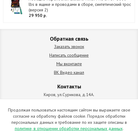
lbs в ящике и проводами в сборе, синтетический трос
(версия 2)
29 950 р.
Обратная связь
Заказать звонок
Написать сообщение
Мы вконтакте
ВК Видео канал
Контакты
Киров, ул.Сурикова, д.14А.
схема проезда
+7 (912) 827-92-55
Продолжая пользоваться настоящим сайтом вы выражаете свое
согласие на обработку файлов cookie. Порядок обработки
ИП Позолотин Евгений Валерьевич
персональных данных и требование по их защите описаны в
ИНН 434537218055 / ОГРН ИП 309434505600123 от 25.02.2009
политике, в отношении обработки персональных данных
.