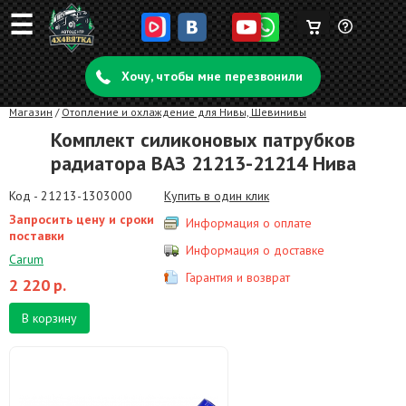
☰
Корзина
Задать
пуста
Хочу, чтобы мне перезвонили
вопрос
Магазин
/
Отопление и охлаждение для Нивы, Шевинивы
Комплект силиконовых патрубков
радиатора ВАЗ 21213-21214 Нива
Код - 21213-1303000
Купить в один клик
Запросить цену и сроки
Информация о оплате
поставки
Информация о доставке
Carum
Гарантия и возврат
2 220
р.
В корзину