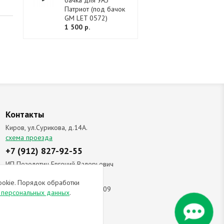
бачка для УАЗ
Патриот (под бачок
GM LET 0572)
1 500 р.
Контакты
Киров, ул.Сурикова, д.14А.
схема проезда
+7 (912) 827-92-55
ИП Позолотин Евгений Валерьевич
ИНН 434537218055 / ОГРН ИП
ookie. Порядок обработки
309434505600123 от 25.02.2009
и персональных данных
.
ы соглашаетесь с
политикой