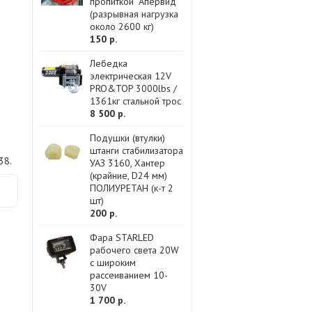
пропиткой "Апервид"
(разрывная нагрузка
около 2600 кг)
150 р.
Лебедка
электрическая 12V
PRO&TOP 3000lbs /
1361кг стальной трос
8 500 р.
Подушки (втулки)
штанги стабилизатора
38.
УАЗ 3160, Хантер
(крайние, D24 мм)
ПОЛИУРЕТАН (к-т 2
шт)
200 р.
Фара STARLED
рабочего света 20W
с широким
рассеиванием 10-
30V
1 700 р.