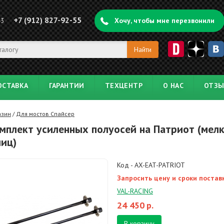
+7 (912) 827-92-55
43
Хочу, чтобы мне перезвонили
ОСТАВКА
ГАРАНТИИ
ТЕХЦЕНТР
О НАС
ОТЗ
азин
/
Для мостов Спайсер
мплект усиленных полуосей на Патриот (мел
иц)
Код - AX-EAT-PATRIOT
Запросить цену и сроки постав
VAL-RACING
24 450
р.
В корзину