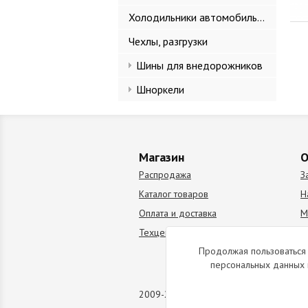
Холодильники автомобильные
Чехлы, разгрузки
Шины для внедорожников
Шноркели
Магазин
О
Распродажа
З
Каталог товаров
Н
Оплата и доставка
М
Техцентр
В
Продолжая пользоваться 
персональных данных 
2009-2026 © Все права защищены. Коп