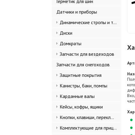
Герметик для шин
Датчики и приборы
Динамические стропы и такелаж
Диски
Домкраты
Ха
Запчасти для вездеходов
Арт
Запчасти для снегоходов
Наз
Защитные покрытия
Пол
кот
Канистры, баки, помпы
диф
Вхо
Карданные валы
част
Кейсы, кофры, ящики
Хар
Кнопки, клавиши, переключатели
Комплектующие для прицепов