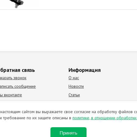
братная связь
Информация
аказать звонок
О нас
аписать сообщение
Новости
ы вконтакте
Статьи
К Видео канал
Партнеры
настоящим сайтом вы выражаете свое согласие на обработку файлов c
и требование по их защите описаны в
политике, в отношении обработк
ирование материалов запрещено. Отправляя любую форму на сайте, в
Принять