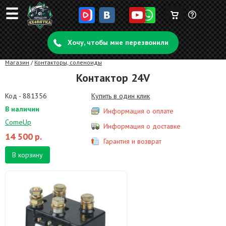
☰
Корзина
Задать
пуста
Хочу, чтобы мне перезвонили
вопрос
Магазин
/
Контакторы, соленоиды
Контактор 24V
Код - 881356
Купить в один клик
В наличии
Информация о оплате
ComeUp
Информация о доставке
14 500
р.
Гарантия и возврат
В корзину