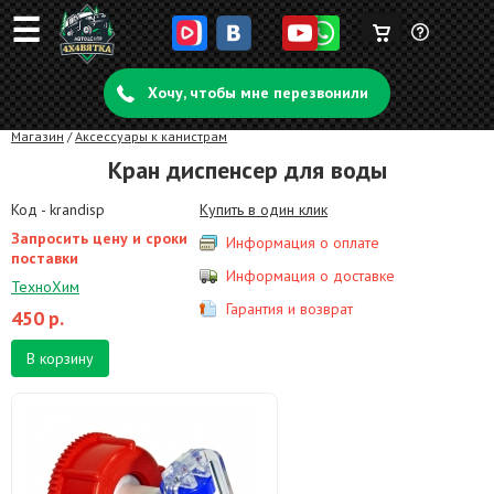
☰
Корзина
Задать
пуста
Хочу, чтобы мне перезвонили
вопрос
Магазин
/
Аксессуары к канистрам
Кран диспенсер для воды
Код - krandisp
Купить в один клик
Запросить цену и сроки
Информация о оплате
поставки
Информация о доставке
ТехноХим
Гарантия и возврат
450
р.
В корзину