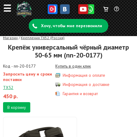
☰
Корзина
Задать
пуста
Хочу, чтобы мне перезвонили
вопрос
Магазин
/
Крепления TX52 (Россия)
Крепёж универсальный чёрный диаметр
50-65 мм (nn-20-0177)
Код - nn-20-0177
Купить в один клик
Запросить цену и сроки
Информация о оплате
поставки
Информация о доставке
TX52
Гарантия и возврат
450
р.
В корзину