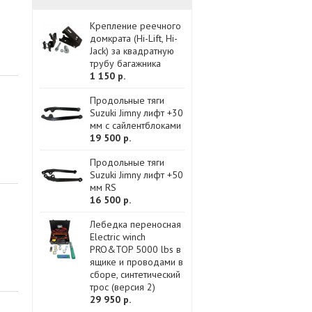
Крепление реечного
домкрата (Hi-Lift, Hi-
Jack) за квадратную
трубу багажника
1 150 р.
Продольные тяги
Suzuki Jimny лифт +30
мм с сайлентблоками
19 500 р.
Продольные тяги
Suzuki Jimny лифт +50
мм RS
16 500 р.
Лебедка переносная
Electric winch
PRO&TOP 5000 lbs в
ящике и проводами в
сборе, синтетический
трос (версия 2)
29 950 р.