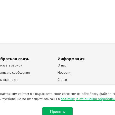
братная связь
Информация
аказать звонок
О нас
аписать сообщение
Новости
ы вконтакте
Статьи
К Видео канал
Партнеры
настоящим сайтом вы выражаете свое согласие на обработку файлов c
и требование по их защите описаны в
политике, в отношении обработк
ирование материалов запрещено. Отправляя любую форму на сайте, в
Принять