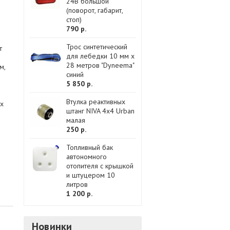
24В большой
(поворот, габарит,
стоп)
790 р.
Трос синтетический
т
для лебедки 10 мм x
28 метров "Dyneema"
м,
синий
5 850 р.
Втулка реактивных
ых
штанг NIVA 4x4 Urban
малая
250 р.
Топливный бак
автономного
отопителя с крышкой
и штуцером 10
литров
1 200 р.
Новинки