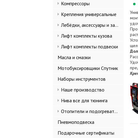
Компрессоры
Уни
Крепления универсальные
мон
удо
Лебёдки, аксессуары и запчасти
Про
рас
Лифт комплекты кузова
Уст
щел
Лифт комплекты подвески
Дол
Рас
Масла и смазки
Удо
Мотобуксировщики Спутник
пре
Кре
Наборы инструментов
Наше производство
Нива все для тюнинга
Отопители и подогреватели
Пневмоподвеска
Подарочные сертификаты