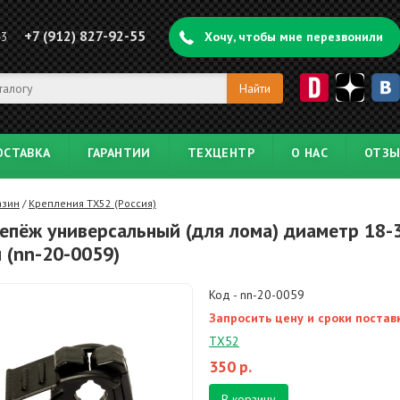
+7 (912) 827-92-55
43
Хочу, чтобы мне перезвонили
ОСТАВКА
ГАРАНТИИ
ТЕХЦЕНТР
О НАС
ОТЗ
азин
/
Крепления TX52 (Россия)
епёж универсальный (для лома) диаметр 18-
 (nn-20-0059)
Код - nn-20-0059
Запросить цену и сроки постав
TX52
350
р.
В корзину