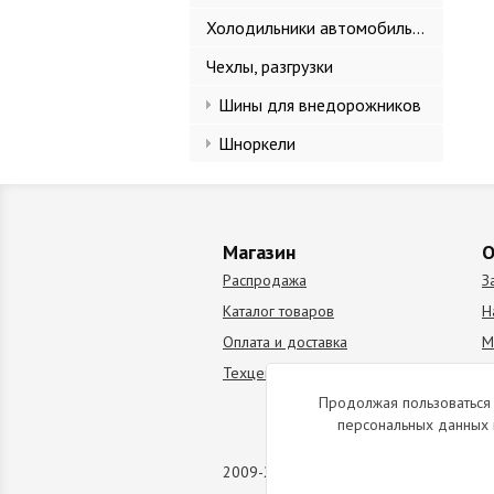
Холодильники автомобильные
Чехлы, разгрузки
Шины для внедорожников
Шноркели
Магазин
О
Распродажа
З
Каталог товаров
Н
Оплата и доставка
М
Техцентр
В
Продолжая пользоваться 
персональных данных 
2009-2026 © Все права защищены. Коп