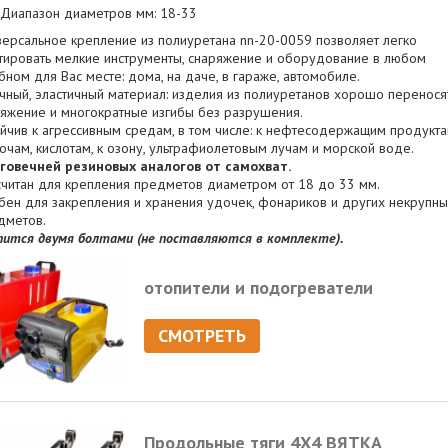
Диапазон диаметров мм: 18-33
версальное крепление из полиуретана nn-20-0059 позволяет легко
тировать мелкие инструменты, снаряжение и оборудование в любом
бном для Вас месте: дома, на даче, в гараже, автомобиле.
чный, эластичный материал: изделия из полиуретанов хорошо перенося
тяжение и многократные изгибы без разрушения.
ойчив к агрессивным средам, в том числе: к нефтесодержащим продукта
очам, кислотам, к озону, ультрафиолетовым лучам и морской воде.
говечней резиновых аналогов от самохват.
считан для крепления предметов диаметром от 18 до 33 мм.
бен для закрепления и хранения удочек, фонариков и других некрупн
дметов.
пится двумя болтами (не поставляются в комплекте).
отопители и подогреватели
СМОТРЕТЬ
Продольные тяги 4Х4 ВЯТКА