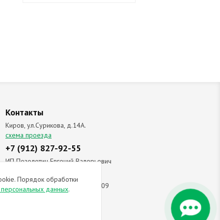
Контакты
Киров, ул.Сурикова, д.14А.
схема проезда
+7 (912) 827-92-55
ИП Позолотин Евгений Валерьевич
ИНН 434537218055 / ОГРН ИП
ookie. Порядок обработки
309434505600123 от 25.02.2009
и персональных данных
.
ы соглашаетесь с
политикой