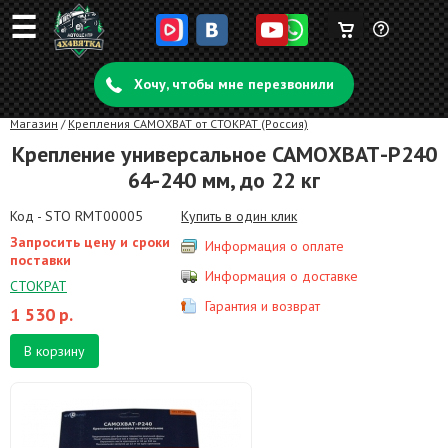
☰
Корзина
Задать
пуста
Хочу, чтобы мне перезвонили
вопрос
Магазин
/
Крепления САМОХВАТ от СТОКРАТ (Россия)
Крепление универсальное САМОХВАТ-Р240
64-240 мм, до 22 кг
Код - STO RMT00005
Купить в один клик
Запросить цену и сроки
Информация о оплате
поставки
Информация о доставке
СТОКРАТ
Гарантия и возврат
1 530
р.
В корзину