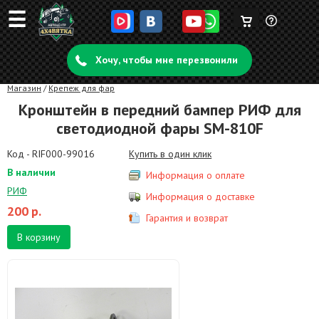
☰
Корзина
Задать
пуста
Хочу, чтобы мне перезвонили
вопрос
Магазин
/
Крепеж для фар
Кронштейн в передний бампер РИФ для
светодиодной фары SM-810F
Код - RIF000-99016
Купить в один клик
В наличии
Информация о оплате
РИФ
Информация о доставке
200
р.
Гарантия и возврат
В корзину