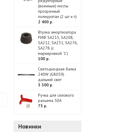
редукторные
(военные) мосты
прозрачный
полиуретан (2 шт к-т)
2 400 р.
Втулка амортизатора
РИФ SA215, SA208,
SA212, SA231, SA276,
SA278 (с
маркировкой '1')
100 р.
Светодиодная балка
240W (G8059)
дальний свет
3 300 р.
Ручка для силового
разъема 50А
75 р.
Новинки