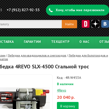
+7 (912) 827-92-55
43
Хочу, чтобы мне перезвонили
ОСТАВКА
ГАРАНТИИ
ТЕХЦЕНТР
О НАС
ОТЗ
азин
/
Лебедки для квадроциклов и снегоходов
/
Лебедки для болотоходов и
акатов
бедка 4REVO SLX-4500 Стальной трос
Код - 4R-W453A
В наличии
4Revo
20 040
р.
В корзину