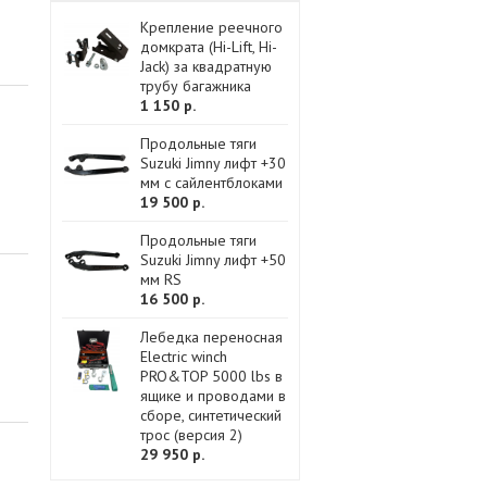
Крепление реечного
домкрата (Hi-Lift, Hi-
Jack) за квадратную
трубу багажника
1 150 р.
Продольные тяги
Suzuki Jimny лифт +30
мм с сайлентблоками
19 500 р.
Продольные тяги
Suzuki Jimny лифт +50
мм RS
16 500 р.
Лебедка переносная
Electric winch
PRO&TOP 5000 lbs в
ящике и проводами в
сборе, синтетический
трос (версия 2)
29 950 р.