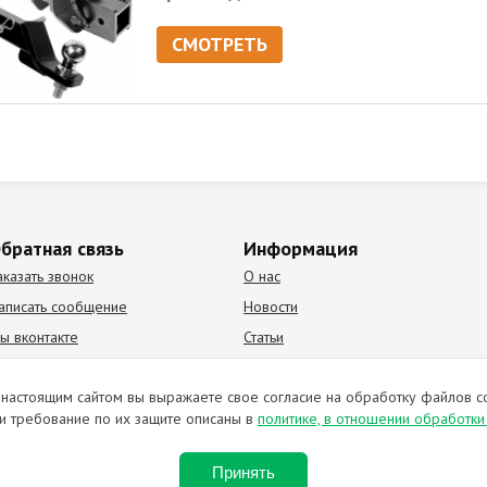
СМОТРЕТЬ
братная связь
Информация
аказать звонок
О нас
аписать сообщение
Новости
ы вконтакте
Статьи
К Видео канал
Партнеры
настоящим сайтом вы выражаете свое согласие на обработку файлов c
и требование по их защите описаны в
политике, в отношении обработк
ирование материалов запрещено. Отправляя любую форму на сайте, в
Принять