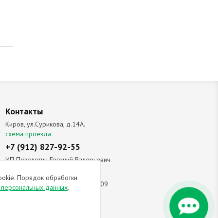
Контакты
Киров, ул.Сурикова, д.14А.
схема проезда
+7 (912) 827-92-55
ИП Позолотин Евгений Валерьевич
ИНН 434537218055 / ОГРН ИП
ookie. Порядок обработки
309434505600123 от 25.02.2009
и персональных данных
.
ы соглашаетесь с
политикой