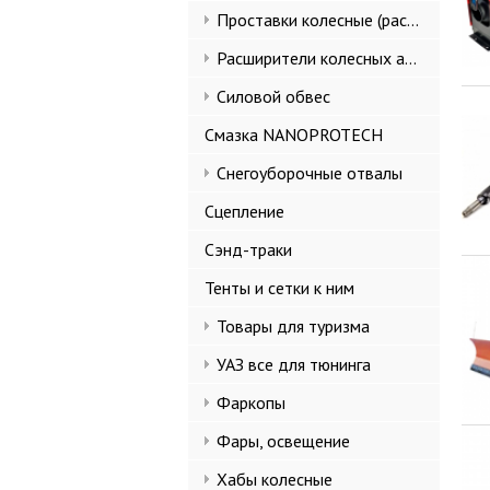
Проставки колесные (расширители колеи)
Расширители колесных арок и брызговики
Силовой обвес
Смазка NANOPROTECH
Снегоуборочные отвалы
Сцепление
Сэнд-траки
Тенты и сетки к ним
Товары для туризма
УАЗ все для тюнинга
Фаркопы
Фары, освещение
Хабы колесные