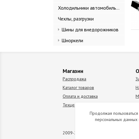
Холодильники автомобильные
Чехлы, разгрузки
Шины для внедорожников
Шноркели
Магазин
О
Распродажа
З
Каталог товаров
Н
Оплата и доставка
М
Техцентр
В
Продолжая пользоваться 
персональных данных 
2009-2026 © Все права защищены. Коп