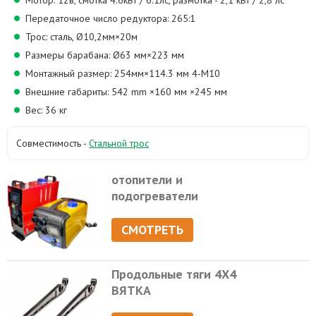
Мотор: 12в, смотка 4.6кВт / 6.1лс, размотка - 2,1 кВт / 2,8 лс
Передаточное число редуктора: 265:1
Трос: сталь, Ø10,2мм×20м
Размеры барабана: Ø63 мм×223 мм
Монтажный размер: 254мм×114.3 мм 4-M10
Внешние габариты: 542 mm ×160 мм ×245 мм
Вес: 36 кг
Совместимость -
Стальной трос
отопители и
подогреватели
СМОТРЕТЬ
Продольные тяги 4Х4
ВЯТКА