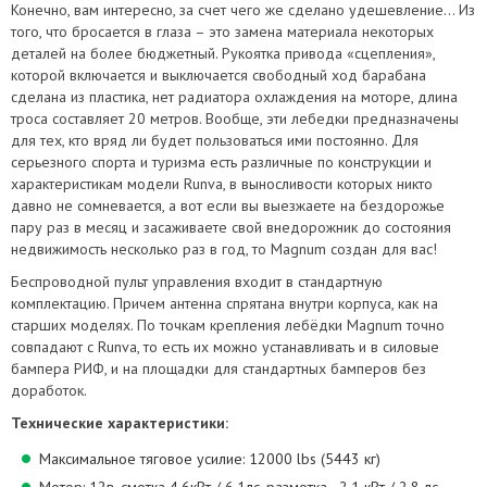
Конечно, вам интересно, за счет чего же сделано удешевление... Из
того, что бросается в глаза – это замена материала некоторых
деталей на более бюджетный. Рукоятка привода «сцепления»,
которой включается и выключается свободный ход барабана
сделана из пластика, нет радиатора охлаждения на моторе, длина
троса составляет 20 метров. Вообще, эти лебедки предназначены
для тех, кто вряд ли будет пользоваться ими постоянно. Для
серьезного спорта и туризма есть различные по конструкции и
характеристикам модели Runva, в выносливости которых никто
давно не сомневается, а вот если вы выезжаете на бездорожье
пару раз в месяц и засаживаете свой внедорожник до состояния
недвижимость несколько раз в год, то Magnum создан для вас!
Беспроводной пульт управления входит в стандартную
комплектацию. Причем антенна спрятана внутри корпуса, как на
старших моделях. По точкам крепления лебёдки Magnum точно
совпадают с Runva, то есть их можно устанавливать и в силовые
бампера РИФ, и на площадки для стандартных бамперов без
доработок.
Технические характеристики:
Максимальное тяговое усилие: 12000 lbs (5443 кг)