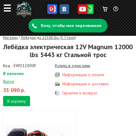
☰
Корзина
Задать
пуста
Хочу, чтобы мне перезвонили
вопрос
Магазин
/
Лебедки до 12500 lbs (5.7 тонн)
Лебёдка электрическая 12V Magnum 12000
lbs 5443 кг Стальной трос
Код - EWD12000F
Купить в один клик
В наличии
Информация о оплате
Runva
Информация о доставке
35 090
р.
Гарантия и возврат
В корзину