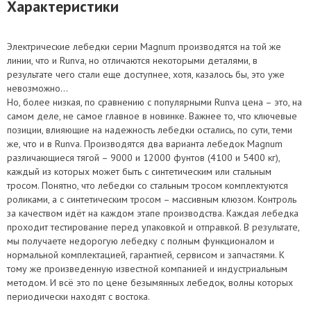
Характеристики
Электрические лебедки серии Magnum производятся на той же
линии, что и Runva, но отличаются некоторыми деталями, в
результате чего стали еще доступнее, хотя, казалось бы, это уже
невозможно…
Но, более низкая, по сравнению с популярными Runva цена – это, на
самом деле, не самое главное в новинке. Важнее то, что ключевые
позиции, влияющие на надежность лебедки остались, по сути, теми
же, что и в Runva. Производятся два варианта лебедок Magnum
различающиеся тягой – 9000 и 12000 фунтов (4100 и 5400 кг),
каждый из которых может быть с синтетическим или стальным
тросом. Понятно, что лебедки со стальным тросом комплектуются
роликами, а с синтетическим тросом – массивным клюзом. Контроль
за качеством идёт на каждом этапе производства. Каждая лебедка
проходит тестирование перед упаковкой и отправкой. В результате,
мы получаете недорогую лебедку с полным функционалом и
нормальной комплектацией, гарантией, сервисом и запчастями. К
тому же произведенную известной компанией и индустриальным
методом. И всё это по цене безымянных лебедок, волны которых
периодически находят с востока.