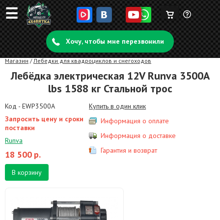
☰
Корзина
Задать
пуста
Хочу, чтобы мне перезвонили
вопрос
Магазин
/
Лебедки для квадроциклов и снегоходов
Лебёдка электрическая 12V Runva 3500A
lbs 1588 кг Стальной трос
Код - EWP3500A
Купить в один клик
Запросить цену и сроки
Информация о оплате
поставки
Информация о доставке
Runva
Гарантия и возврат
18 500
р.
В корзину