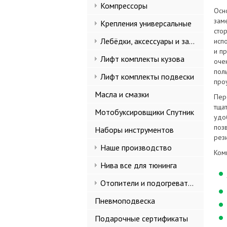
Компрессоры
Осн
зам
Крепления универсальные
сто
Лебёдки, аксессуары и запчасти
исп
и п
Лифт комплекты кузова
очен
пол
Лифт комплекты подвески
про
Масла и смазки
Пер
тща
Мотобуксировщики Спутник
удо
поз
Наборы инструментов
рез
Наше производство
Ком
Нива все для тюнинга
Отопители и подогреватели
Пневмоподвеска
Подарочные сертификаты