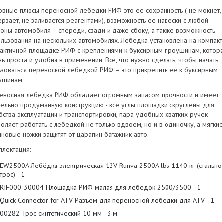
овные плюсы переносной лебедки РИФ это ее сохранность ( не мокнет,
ерзает, не заливается реагентами), возможность ее навески с любой
роны автомобиля – спереди, сзади и даже сбоку, а также возможность
ользования на нескольких автомобилях. Лебедка установлена на компак
рактичной площадке РИФ с креплениями к буксирным проушинам, котор
ь проста и удобна в применении. Все, что нужно сделать, чтобы начать
ьзоваться переносной лебедкой РИФ – это прикрепить ее к буксирным
ушинам.
еносная лебедка РИФ обладает огромным запасом прочности и имеет
тельно продуманную конструкцию - все углы площадки скруглены для
бства эксплуатации и транспортировки, пара удобных хватких ручек
воляет работать с лебедкой не только вдвоем, но и в одиночку, а мягки
иновые ножки защитят от царапин багажник авто.
плектация:
EW2500A Лебёдка электрическая 12V Runva 2500A lbs 1140 кг (стально
трос) - 1
RIF000-30004 Площадка РИФ малая для лебёдок 2500/3500 - 1
Quick Connector for ATV Разъем для переносной лебедки для ATV - 1
00282 Трос синтетический 10 мм - 3 м