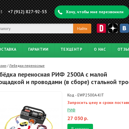
+7 (912) 827-92-55
43
Хочу, чтобы мне перезвонили
ОСТАВКА
ГАРАНТИИ
ТЕХЦЕНТР
О НАС
ОТЗ
азин
/
Лебедки переносные
бёдка переносная РИФ 2500A c малой
ощадкой и проводами (в сборе) стальной тро
Код - EWP2500A-KIT
Запросить цену и сроки постав
РИФ
27 030
р.
В корзину