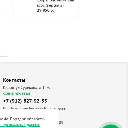
сборе, синтетический
трос (версия 2)
29 950 р.
Контакты
Киров, ул.Сурикова, д.14А.
схема проезда
+7 (912) 827-92-55
ИП Позолотин Евгений Валерьевич
ИНН 434537218055 / ОГРН ИП
ookie. Порядок обработки
309434505600123 от 25.02.2009
и персональных данных
.