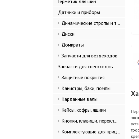
Герметик для шин
Датчики и приборы
Динамические стропы и такелаж
Диски
Домкраты
Запчасти для вездеходов
Запчасти для снегоходов
Защитные покрытия
Канистры, баки, помпы
Ха
Карданные валы
Кейсы, кофры, ящики
Пер
экс
Кнопки, клавиши, переключатели
уст
тро
Комплектующие для прицепов
кре