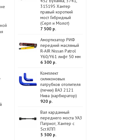
452 Буханка, 3741,
315195 Хантер
 не
правый короткий
мост Гибридный
(Серп и Молот)
тной
7 500 р.
ая
Амортизатор РИФ
передний масляный
R-AIR Nissan Patrol
Y60/Y61 лифт 50 мм
6 300 р.
Комплект
е
силиконовых
патрубков отопителя
(печки) ВАЗ 2121
Нива (карбюратор)
920 р.
й
Вал карданный
переднего моста УАЗ
Патриот, Хантер с
5ст.КПП
5 500 р.