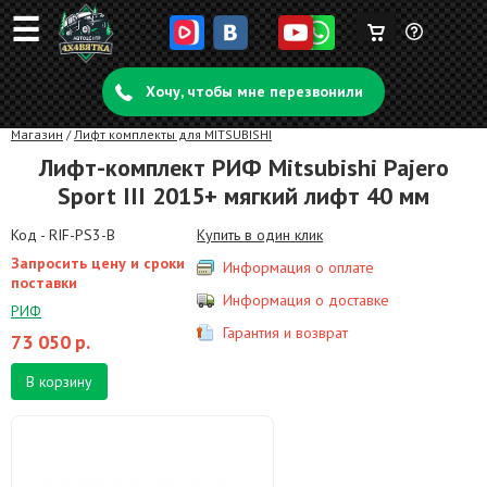
☰
Корзина
Задать
пуста
Хочу, чтобы мне перезвонили
вопрос
Магазин
/
Лифт комплекты для MITSUBISHI
Лифт-комплект РИФ Mitsubishi Pajero
Sport III 2015+ мягкий лифт 40 мм
Код - RIF-PS3-B
Купить в один клик
Запросить цену и сроки
Информация о оплате
поставки
Информация о доставке
РИФ
Гарантия и возврат
73 050
р.
В корзину