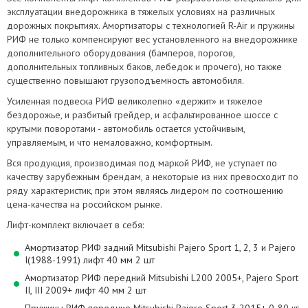
эксплуатации внедорожника в тяжелых условиях на различных
дорожных покрытиях. Амортизаторы с технологией R-Air и пружины
РИФ не только компенсируют вес установленного на внедорожнике
дополнительного оборудования (бамперов, порогов,
дополнительных топливных баков, лебедок и прочего), но также
существенно повышают грузоподъемность автомобиля.
Усиленная подвеска РИФ великолепно «держит» и тяжелое
бездорожье, и разбитый грейдер, и асфальтированное шоссе с
крутыми поворотами - автомобиль остается устойчивым,
управляемым, и что немаловажно, комфортным.
Вся продукция, производимая под маркой РИФ, не уступает по
качеству зарубежным брендам, а некоторые из них превосходит по
ряду характеристик, при этом являясь лидером по соотношению
цена-качества на российском рынке.
Лифт-комплект включает в себя:
Амортизатор РИФ задний Mitsubishi Pajero Sport 1, 2, 3 и Pajero
I(1988-1991) лифт 40 мм 2 шт
Амортизатор РИФ передний Mitsubishi L200 2005+, Pajero Sport
II, III 2009+ лифт 40 мм 2 шт