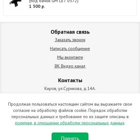
(под бачок GM LET 0572)
1 500 р.
Обратная связь
Заказать звонок
Написать сообщение
Мы вконтакте
ВК Видео канал
Контакты
Киров, ул.Сурикова, д.14А.
схема проезда
+7 (912) 827-92-55
Продолжая пользоваться настоящим сайтом вы выражаете свое
согласие на обработку файлов cookie. Порядок обработки
ИП Позолотин Евгений Валерьевич
персональных данных и требование по их защите описаны в
ИНН 434537218055 / ОГРН ИП 309434505600123 от 25.02.2009
политике, в отношении обработки персональных данных
.
2009-2026 © Все права защищены. Копирование материалов
Принять