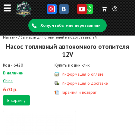
☰
Корзина
Задать
пуста
Хочу, чтобы мне перезвонили
вопрос
Магазин
/
Запчасти для отопителей и подогревателей
Насос топливный автономного отопителя
12V
Код - 6420
Купить в один клик
В наличии
Информация о оплате
China
Информация о доставке
670
р.
Гарантия и возврат
В корзину