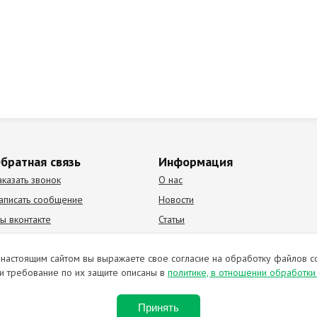
братная связь
Информация
аказать звонок
О нас
аписать сообщение
Новости
ы вконтакте
Статьи
К Видео канал
Партнеры
настоящим сайтом вы выражаете свое согласие на обработку файлов c
и требование по их защите описаны в
политике, в отношении обработк
ирование материалов запрещено. Отправляя любую форму на сайте, в
Принять