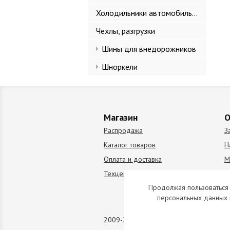
Холодильники автомобильные
Чехлы, разгрузки
Шины для внедорожников
Шноркели
Магазин
О
Распродажа
З
Каталог товаров
Н
Оплата и доставка
М
Техцентр
В
Продолжая пользоваться 
персональных данных 
2009-2026 © Все права защищены. Коп