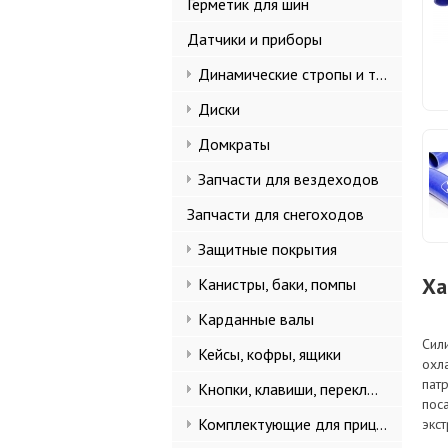
Герметик для шин
Датчики и приборы
Динамические стропы и такелаж
Диски
Домкраты
Запчасти для вездеходов
Запчасти для снегоходов
Защитные покрытия
Ха
Канистры, баки, помпы
Карданные валы
Сил
Кейсы, кофры, ящики
охл
пат
Кнопки, клавиши, переключатели
пос
Комплектующие для прицепов
экс