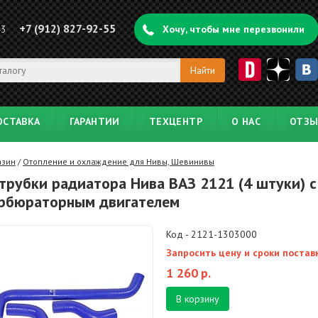
+7 (912) 827-92-55
43
Хочу, чтобы мне перезвонили
ОСТАВКА
ГАРАНТИИ
ТЕХЦЕНТР
О НАС
ОТЗ
азин
/
Отопление и охлаждение для Нивы, Шевинивы
трубки радиатора Нива ВАЗ 2121 (4 штуки) с
рбюраторным двигателем
Код - 2121-1303000
Запросить цену и сроки постав
1 260
р.
В корзину