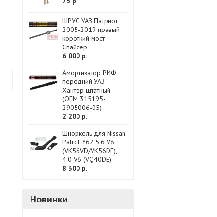
75 р.
ШРУС УАЗ Патриот
2005-2019 правый
короткий мост
Спайсер
6 000 р.
Амортизатор РИФ
передний УАЗ
Хантер штатный
(OEM 315195-
2905006-05)
2 200 р.
Шноркель для Nissan
Patrol Y62 5.6 V8
(VK56VD/VK56DE),
4.0 V6 (VQ40DE)
8 300 р.
Новинки