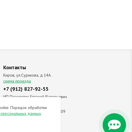
Контакты
Киров, ул.Сурикова, д.14А.
схема проезда
+7 (912) 827-92-55
ИП Позолотин Евгений Валерьевич
ИНН 434537218055 / ОГРН ИП
ookie. Порядок обработки
309434505600123 от 25.02.2009
и персональных данных
.
ы соглашаетесь с
политикой