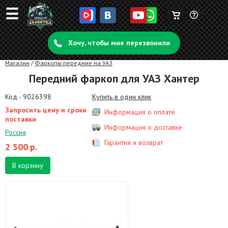
☰
Корзина
Задать
пуста
Хочу, чтобы мне перезвонили
вопрос
Магазин
/
Фаркопы передние на УАЗ
Передний фаркоп для УАЗ Хантер
Код - 9026398
Купить в один клик
Запросить цену и сроки
Информация о оплате
поставки
Информация о доставке
Россия
Гарантия и возврат
2 500
р.
В корзину