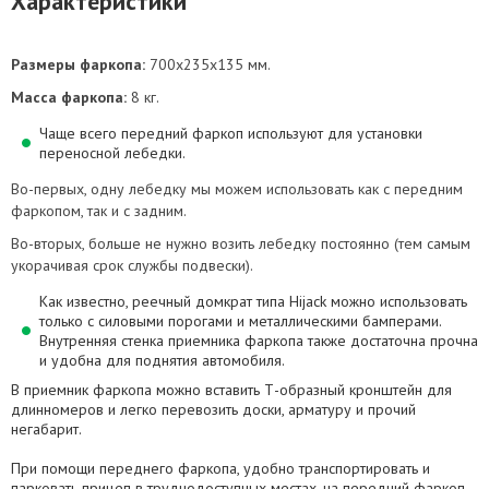
Характеристики
Размеры фаркопа:
700х235х135 мм.
Масса фаркопа:
8 кг.
Чаще всего передний фаркоп используют для установки
переносной лебедки.
Во-первых, одну лебедку мы можем использовать как с передним
фаркопом, так и с задним.
Во-вторых, больше не нужно возить лебедку постоянно (тем самым
укорачивая срок службы подвески).
Как известно, реечный домкрат типа Hijack можно использовать
только с силовыми порогами и металлическими бамперами.
Внутренняя стенка приемника фаркопа также достаточна прочна
и удобна для поднятия автомобиля.
В приемник фаркопа можно вставить Т-образный кронштейн для
длинномеров и легко перевозить доски, арматуру и прочий
негабарит.
При помощи переднего фаркопа, удобно транспортировать и
парковать прицеп в труднодоступных местах, на передний фаркоп