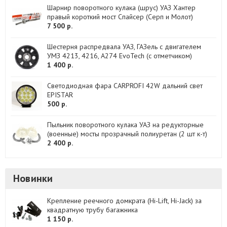
Шарнир поворотного кулака (шрус) УАЗ Хантер
правый короткий мост Спайсер (Серп и Молот)
7 500 р.
Шестерня распредвала УАЗ, ГАЗель с двигателем
УМЗ 4213, 4216, А274 EvoTech (с отметчиком)
1 400 р.
Светодиодная фара CARPROFI 42W дальний свет
EPISTAR
500 р.
Пыльник поворотного кулака УАЗ на редукторные
(военные) мосты прозрачный полиуретан (2 шт к-т)
2 400 р.
Новинки
Крепление реечного домкрата (Hi-Lift, Hi-Jack) за
квадратную трубу багажника
1 150 р.