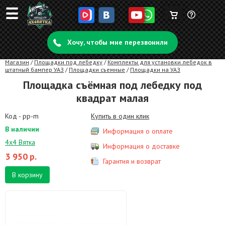
☰
Корзина
Задать
пуста
Хочу, чтобы мне перезвонили
вопрос
Магазин
/
Площадки под лебедку
/
Комплекты для установки лебедок в
штатный бампер УАЗ
/
Площадки съемные
/
Площадки на УАЗ
Площадка съёмная под лебедку под
квадрат малая
Код - pp-m
Купить в один клик
В наличии
Информация о оплате
4х4 Вятка
Информация о доставке
3 950
р.
Гарантия и возврат
В корзину