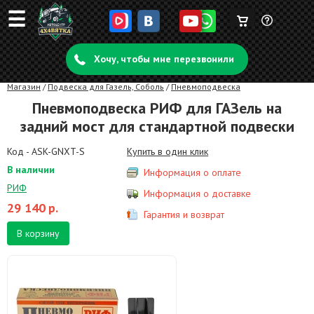
☰
Корзина
Задать
пуста
Хочу, чтобы мне перезвонили
вопрос
Магазин
/
Подвеска для Газель, Соболь
/
Пневмоподвеска
Пневмоподвеска РИФ для ГАЗель на
задний мост для стандартной подвески
Код - ASK-GNXT-S
Купить в один клик
В наличии
Информация о оплате
РИФ
Информация о доставке
29 140
р.
Гарантия и возврат
В корзину