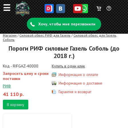
☰
Корзина
Задать
пуста
Хочу, чтобы мне перезвонили
вопрос
Магазин
/
Силовой обвес РИФ для Газель
/
Силовой обвес для Газель,
Соболь
Пороги РИФ силовые Газель Соболь (до
2018 г.)
Код - RIFGAZ-40000
Купить в один клик
Запросить цену и сроки
Информация о оплате
поставки
Информация о доставке
РИФ
Гарантия и возврат
41 110
р.
В корзину