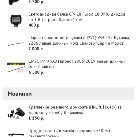
3 700 р.
Светодиодная балка CP- 18 Flood 18 Вт (6 диодов
по 3 Вт) 2 ряда ближний свет
400 р.
Шарнир поворотного кулака (ШРУС) УАЗ 452 Буханка,
2206 левый длинный мост Спайсер "Серп и Молот"
7 000 р.
ШРУС РИФ УАЗ Патриот 2005-2019 левый длинный
мост Спайсер
6 500 р.
Новинки
Крепление реечного домкрата (Hi-Lift, Hi-Jack) за
квадратную трубу багажника
1 150 р.
Продольные тяги Suzuki Jimny лифт +30 мм с
сайлентблоками