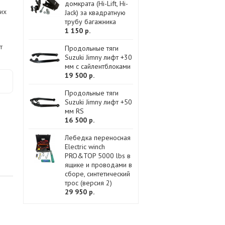
домкрата (Hi-Lift, Hi-
их
Jack) за квадратную
трубу багажника
1 150 р.
т
Продольные тяги
Suzuki Jimny лифт +30
мм с сайлентблоками
19 500 р.
Продольные тяги
Suzuki Jimny лифт +50
мм RS
16 500 р.
Лебедка переносная
Electric winch
PRO&TOP 5000 lbs в
ящике и проводами в
сборе, синтетический
трос (версия 2)
29 950 р.