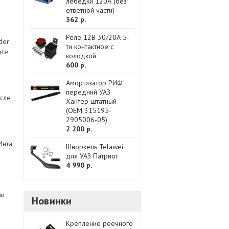
лебедки 120А (без
ответной части)
362 р.
Реле 12В 30/20А 5-
der
ти контактное с
фте
колодкой
600 р.
Амортизатор РИФ
передний УАЗ
осле
Хантер штатный
(OEM 315195-
2905006-05)
2 200 р.
нта,
Шноркель Telawei
для УАЗ Патриот
4 990 р.
ии
Новинки
Крепление реечного