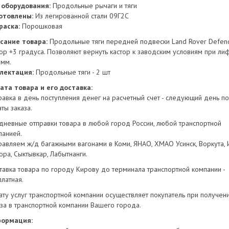
 оборудования:
Продольные рычаги и тяги
отовлены:
Из легированной стали 09Г2С
раска:
Порошковая
сание товара:
Продольные тяги передней подвески Land Rover Defen
тор +3 градуса. Позволяют вернуть кастор к заводским условиям при ли
 мм.
лектация:
Продольные тяги - 2 шт
ата товара и его доставка:
равка в день поступления денег на расчетный счет - следующий день п
ты заказа.
дневные отправки товара в любой город России, любой транспортной
панией.
равляем ж/д багажными вагонами в Коми, ЯНАО, ХМАО Усинск, Воркута, И
ора, Сыктывкар, Лабытнанги.
тавка товара по городу Кирову до терминала транспортной компании -
платная.
ату услуг транспортной компании осуществляет покупатель при получен
аза в транспортной компании Вашего города.
ормация: