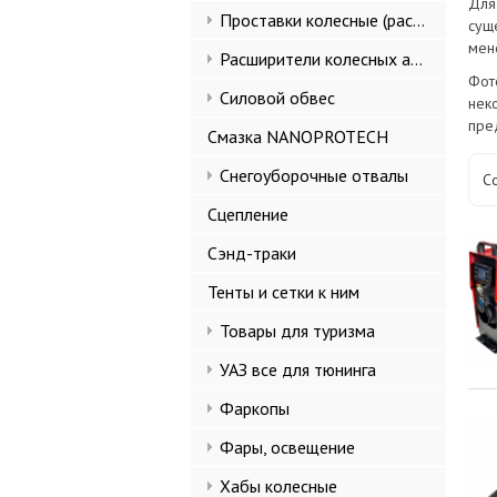
Для
Проставки колесные (расширители колеи)
сущ
мен
Расширители колесных арок и брызговики
Фот
Силовой обвес
нек
пре
Смазка NANOPROTECH
Снегоуборочные отвалы
С
Сцепление
Сэнд-траки
Тенты и сетки к ним
Товары для туризма
УАЗ все для тюнинга
Фаркопы
Фары, освещение
Хабы колесные