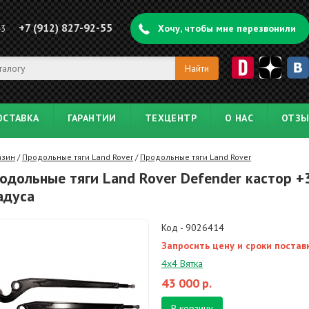
+7 (912) 827-92-55
43
Хочу, чтобы мне перезвонили
ОСТАВКА
ГАРАНТИИ
ТЕХЦЕНТР
О НАС
ОТЗ
азин
/
Продольные тяги Land Rover
/
Продольные тяги Land Rover
одольные тяги Land Rover Defender кастор +
адуса
Код - 9026414
Запросить цену и сроки постав
4х4 Вятка
43 000
р.
В корзину