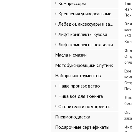
Компрессоры
Тип
Изг
Крепления универсальные
Пок
Лебёдки, аксессуары и запчасти
Опи
кас
Лифт комплекты кузова
+50
Коп
Лифт комплекты подвески
Опл
Масла и смазки
Отп
опла
Мотобуксировщики Спутник
Еже
Наборы инструментов
ком
Отп
Наше производство
Печ
Нива все для тюнинга
Дос
бес
Отопители и подогреватели
Опл
Пневмоподвеска
зак
Подарочные сертификаты
Инф