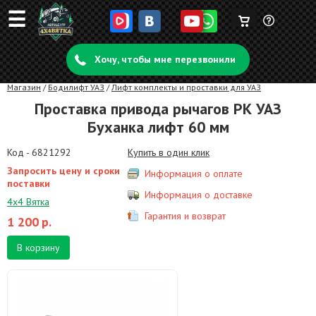
☰
Корзина
Задать
пуста
Хочу, чтобы мне перезвонили
вопрос
Магазин
/
Бодилифт УАЗ
/
Лифт комплекты и проставки для УАЗ
Проставка привода рычагов РК УАЗ
Буханка лифт 60 мм
Код - 6821292
Купить в один клик
Запросить цену и сроки
Информация о оплате
поставки
Информация о доставке
4х4 Вятка
Гарантия и возврат
1 200
р.
В корзину