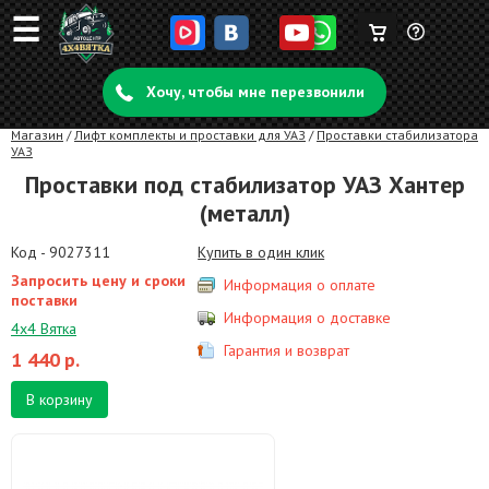
☰
Корзина
Задать
пуста
Хочу, чтобы мне перезвонили
вопрос
Магазин
/
Лифт комплекты и проставки для УАЗ
/
Проставки стабилизатора
УАЗ
Проставки под стабилизатор УАЗ Хантер
(металл)
Код - 9027311
Купить в один клик
Запросить цену и сроки
Информация о оплате
поставки
Информация о доставке
4х4 Вятка
Гарантия и возврат
1 440
р.
В корзину