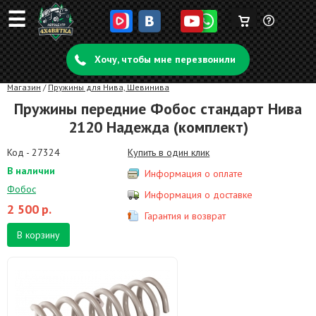
☰
Корзина
Задать
пуста
Хочу, чтобы мне перезвонили
вопрос
Магазин
/
Пружины для Нива, Шевинива
Пружины передние Фобос стандарт Нива
2120 Надежда (комплект)
Код - 27324
Купить в один клик
В наличии
Информация о оплате
Фобос
Информация о доставке
2 500
р.
Гарантия и возврат
В корзину