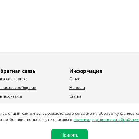
братная связь
Информация
аказать звонок
О нас
аписать сообщение
Новости
ы вконтакте
Статьи
К Видео канал
Партнеры
настоящим сайтом вы выражаете свое согласие на обработку файлов c
и требование по их защите описаны в
политике, в отношении обработк
ирование материалов запрещено. Отправляя любую форму на сайте, в
Принять