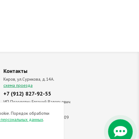
Контакты
Киров, ул.Сурикова, д.14А.
схема проезда
+7 (912) 827-92-55
ИП Позолотин Евгений Валерьевич
ИНН 434537218055 / ОГРН ИП
ookie. Порядок обработки
309434505600123 от 25.02.2009
и персональных данных
.
ы соглашаетесь с
политикой