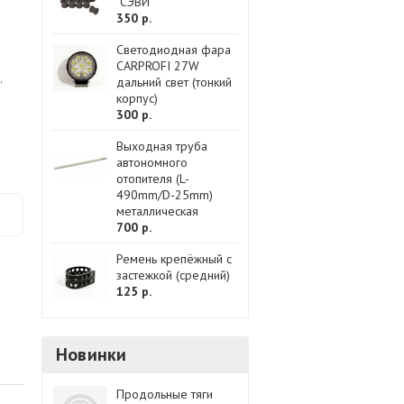
"СЭВИ"
350 р.
Светодиодная фара
CARPROFI 27W
.
дальний свет (тонкий
корпус)
300 р.
Выходная труба
автономного
отопителя (L-
490mm/D-25mm)
металлическая
700 р.
Ремень крепёжный с
застежкой (средний)
125 р.
Новинки
Продольные тяги