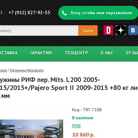
+7 (912) 827-92-55
43
Хочу, чтобы мне перезвонили
ОСТАВКА
ГАРАНТИИ
ТЕХЦЕНТР
О НАС
ОТЗ
азин
/
Пружины Mitsubishi
ужины РИФ пер. Mits. L200 2005-
15/2015+/Pajero Sport II 2009-2015 +80 кг л
 мм
Код - TRT-710B
В наличии
РИФ
10 860
р.