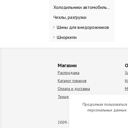
Холодильники автомобильные
Чехлы, разгрузки
Шины для внедорожников
Шноркели
Магазин
О
Распродажа
З
Каталог товаров
Н
Оплата и доставка
М
Техцентр
В
Продолжая пользоваться 
персональных данных 
2009-2026 © Все права защищены. Коп