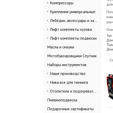
Компрессоры
доп
Крепления универсальные
Пос
пов
Лебёдки, аксессуары и запчасти
улу
Лифт комплекты кузова
Осн
Тип
Лифт комплекты подвески
Дли
Тол
Масла и смазки
Диа
Мотобуксировщики Спутник
С
Наборы инструментов
Наше производство
Нива все для тюнинга
Отопители и подогреватели
Пневмоподвеска
Подарочные сертификаты