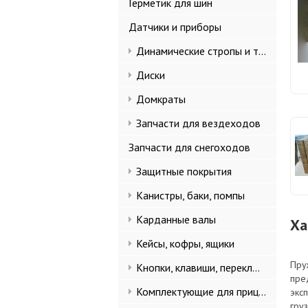
Герметик для шин
Датчики и приборы
Динамические стропы и такелаж
Диски
Домкраты
Запчасти для вездеходов
Запчасти для снегоходов
Защитные покрытия
Канистры, баки, помпы
Карданные валы
Ха
Кейсы, кофры, ящики
Пру
Кнопки, клавиши, переключатели
пре
Комплектующие для прицепов
экс
гру