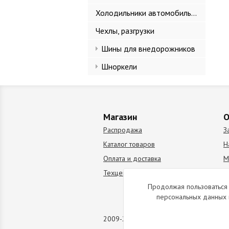
Холодильники автомобильные
Чехлы, разгрузки
Шины для внедорожников
Шноркели
Магазин
О
Распродажа
З
Каталог товаров
Н
Оплата и доставка
М
Техцентр
В
Продолжая пользоваться 
персональных данных 
2009-2026 © Все права защищены. Коп