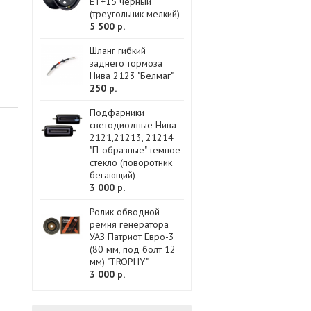
ET+15 черный
(треугольник мелкий)
5 500 р.
Шланг гибкий
заднего тормоза
Нива 2123 "Белмаг"
250 р.
Подфарники
светодиодные Нива
2121,21213, 21214
"П-образные" темное
стекло (поворотник
бегающий)
3 000 р.
Ролик обводной
ремня генератора
УАЗ Патриот Евро-3
(80 мм, под болт 12
мм) "TROPHY"
3 000 р.