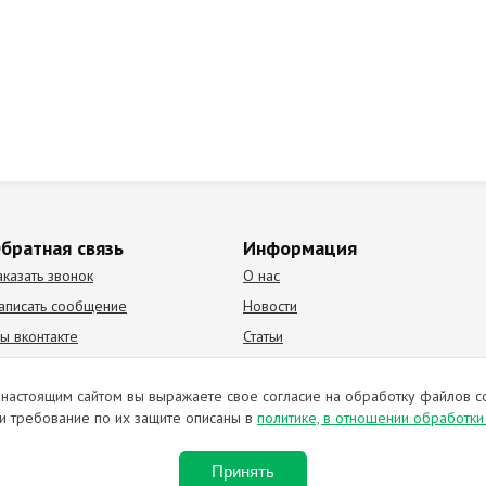
братная связь
Информация
аказать звонок
О нас
аписать сообщение
Новости
ы вконтакте
Статьи
К Видео канал
Партнеры
настоящим сайтом вы выражаете свое согласие на обработку файлов c
и требование по их защите описаны в
политике, в отношении обработк
ирование материалов запрещено. Отправляя любую форму на сайте, в
Принять