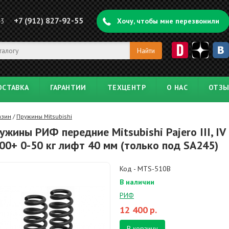
+7 (912) 827-92-55
43
Хочу, чтобы мне перезвонили
ОСТАВКА
ГАРАНТИИ
ТЕХЦЕНТР
О НАС
ОТЗ
азин
/
Пружины Mitsubishi
ужины РИФ передние Mitsubishi Pajero III, IV
00+ 0-50 кг лифт 40 мм (только под SA245)
Код - MTS-510B
В наличии
РИФ
12 400
р.
В корзину