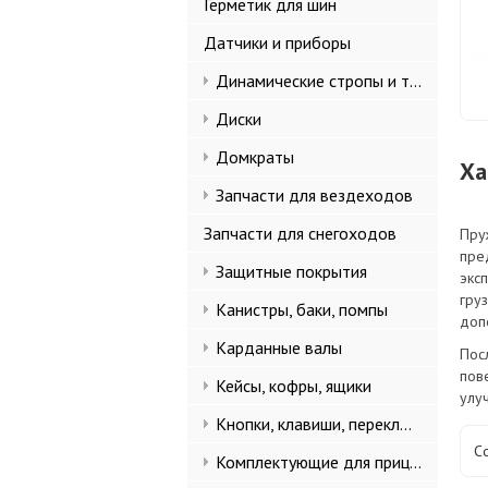
Герметик для шин
Датчики и приборы
Динамические стропы и такелаж
Диски
Домкраты
Ха
Запчасти для вездеходов
Запчасти для снегоходов
Пру
пре
Защитные покрытия
экс
гру
Канистры, баки, помпы
доп
Карданные валы
Пос
пов
Кейсы, кофры, ящики
улу
Кнопки, клавиши, переключатели
С
Комплектующие для прицепов