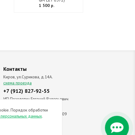
GM LET 0572)
1 500 р.
Контакты
Киров, ул.Сурикова, д.14А.
схема проезда
+7 (912) 827-92-55
ИП Позолотин Евгений Валерьевич
ИНН 434537218055 / ОГРН ИП
ookie. Порядок обработки
309434505600123 от 25.02.2009
и персональных данных
.
ы соглашаетесь с
политикой