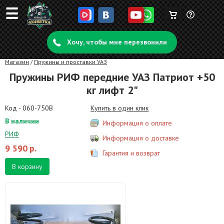
☰
Корзина
Задать
пуста
Хочу, чтобы мне перезвонили
вопрос
Магазин
/
Пружины и проставки УАЗ
Пружины РИФ передние УАЗ Патриот +50
кг лифт 2"
Код - 060-750B
Купить в один клик
В наличии
Информация о оплате
РИФ
Информация о доставке
9 590
р.
Гарантия и возврат
В корзину