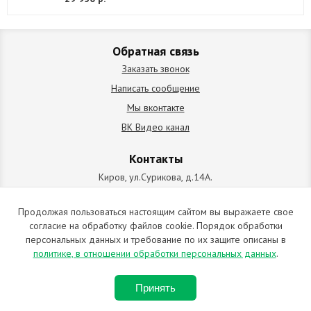
Обратная связь
Заказать звонок
Написать сообщение
Мы вконтакте
ВК Видео канал
Контакты
Киров, ул.Сурикова, д.14А.
схема проезда
+7 (912) 827-92-55
Продолжая пользоваться настоящим сайтом вы выражаете свое
согласие на обработку файлов cookie. Порядок обработки
ИП Позолотин Евгений Валерьевич
персональных данных и требование по их защите описаны в
ИНН 434537218055 / ОГРН ИП 309434505600123 от 25.02.2009
политике, в отношении обработки персональных данных
.
2009-2026 © Все права защищены. Копирование материалов
Принять
запрещено. Отправляя любую форму на сайте, вы соглашаетесь с