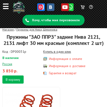
☰
Корзина
Задать
пуста
Хочу, чтобы мне перезвонили
вопрос
Магазин
/
Пружины для Нива, Шевинива
Пружины "ЗАО ППРЗ" задние Нива 2121,
2131 лифт 30 мм красные (комплект 2 шт)
Код - DP00031p
Купить в один клик
В наличии
Информация о оплате
Россия
Информация о доставке
3 850
р.
Гарантия и возврат
В корзину