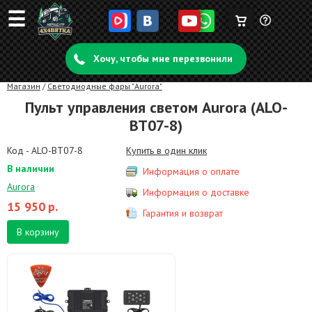
☰
Корзина
Задать
пуста
Хочу, чтобы мне перезвонили
вопрос
Магазин
/
Светодиодные фары "Aurora"
Пульт управления светом Aurora (ALO-
BT07-8)
Код - ALO-BT07-8
Купить в один клик
В наличии
Информация о оплате
Aurora
Информация о доставке
15 950
р.
Гарантия и возврат
В корзину