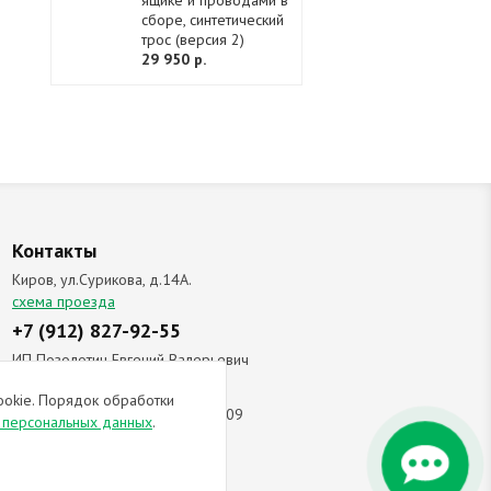
ящике и проводами в
сборе, синтетический
трос (версия 2)
29 950 р.
Контакты
Киров, ул.Сурикова, д.14А.
схема проезда
+7 (912) 827-92-55
ИП Позолотин Евгений Валерьевич
ИНН 434537218055 / ОГРН ИП
ookie. Порядок обработки
309434505600123 от 25.02.2009
и персональных данных
.
ы соглашаетесь с
политикой