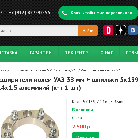
+7 (912) 827-92-55
43
Хочу, чтобы мне перезвонили
ОСТАВКА
ГАРАНТИИ
ТЕХЦЕНТР
О НАС
ОТЗ
азин
/
Проставки колесные 5х139.7 Нива/УАЗ
/
Расширители колеи УАЗ
сширители колеи УАЗ 38 мм + шпильки 5х139
4х1.5 алюминий (к-т 1 шт)
Код - 5X139,7 14x1,5 38mm
В наличии
China
2 500
р.
В корзину