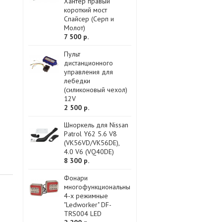
Хантер правый
короткий мост
Спайсер (Серп и
Молот)
7 500 р.
Пульт
дистанционного
управления для
лебедки
(силиконовый чехол)
12V
2 500 р.
Шноркель для Nissan
Patrol Y62 5.6 V8
(VK56VD/VK56DE),
4.0 V6 (VQ40DE)
8 300 р.
Фонари
многофункциональные
4-х режимные
"Ledworker" DF-
TRS004 LED