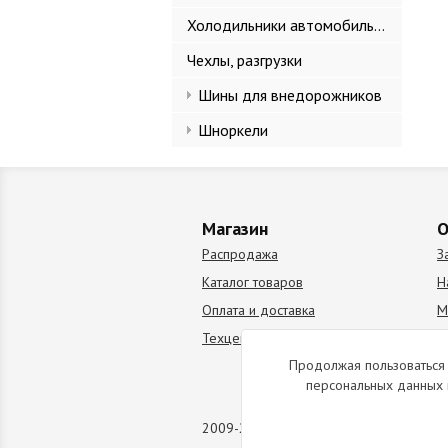
Холодильники автомобильные
Чехлы, разгрузки
Шины для внедорожников
Шноркели
Магазин
О
Распродажа
З
Каталог товаров
Н
Оплата и доставка
М
Техцентр
В
Продолжая пользоваться 
персональных данных 
2009-2026 © Все права защищены. Коп