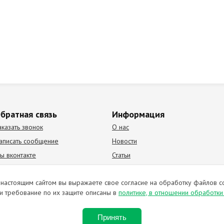
братная связь
Информация
аказать звонок
О нас
аписать сообщение
Новости
ы вконтакте
Статьи
К Видео канал
Партнеры
настоящим сайтом вы выражаете свое согласие на обработку файлов c
и требование по их защите описаны в
политике, в отношении обработк
ирование материалов запрещено. Отправляя любую форму на сайте, в
Принять