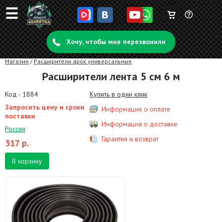
☰
Корзина
Задать
пуста
Хочу, чтобы мне перезвонили
вопрос
Магазин
/
Расширители арок универсальные
Расширители лента 5 см 6 м
Код - 1884
Купить в один клик
Запросить цену и сроки
Информация о оплате
поставки
Информация о доставке
Россия
Гарантия и возврат
317
р.
В корзину