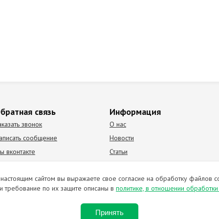
братная связь
Информация
аказать звонок
О нас
аписать сообщение
Новости
ы вконтакте
Статьи
К Видео канал
Партнеры
настоящим сайтом вы выражаете свое согласие на обработку файлов c
и требование по их защите описаны в
политике, в отношении обработк
ирование материалов запрещено. Отправляя любую форму на сайте, в
Принять