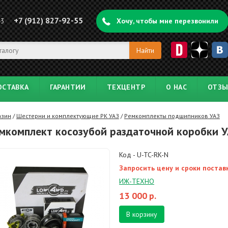
+7 (912) 827-92-55
43
Хочу, чтобы мне перезвонили
ОСТАВКА
ГАРАНТИИ
ТЕХЦЕНТР
О НАС
ОТЗ
азин
/
Шестерни и комплектующие РК УАЗ
/
Ремкомплекты подшипников УАЗ
мкомплект косозубой раздаточной коробки 
Код - U-TC-RK-N
Запросить цену и сроки постав
ИЖ-ТЕХНО
13 000
р.
В корзину