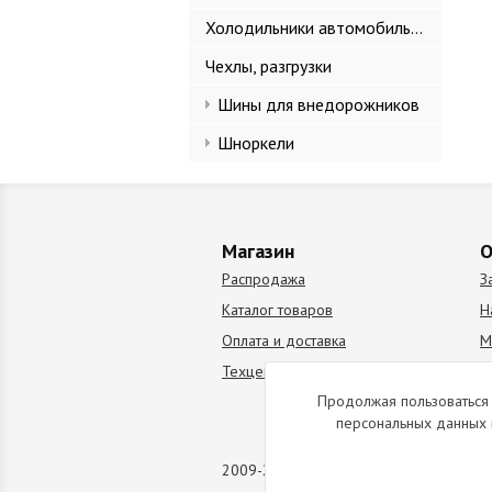
Холодильники автомобильные
Чехлы, разгрузки
Шины для внедорожников
Шноркели
Магазин
О
Распродажа
З
Каталог товаров
Н
Оплата и доставка
М
Техцентр
В
Продолжая пользоваться 
персональных данных 
2009-2026 © Все права защищены. Коп