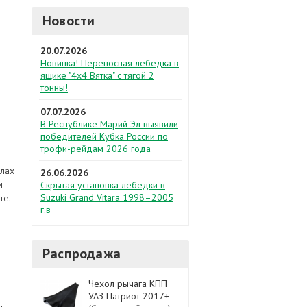
Новости
20.07.2026
Новинка! Переносная лебедка в
ящике "4х4 Вятка" с тягой 2
тонны!
07.07.2026
В Республике Марий Эл выявили
победителей Кубка России по
трофи-рейдам 2026 года
алах
26.06.2026
м
Скрытая установка лебедки в
Suzuki Grand Vitara 1998–2005
те.
г.в
и
Распродажа
Чехол рычага КПП
УАЗ Патриот 2017+