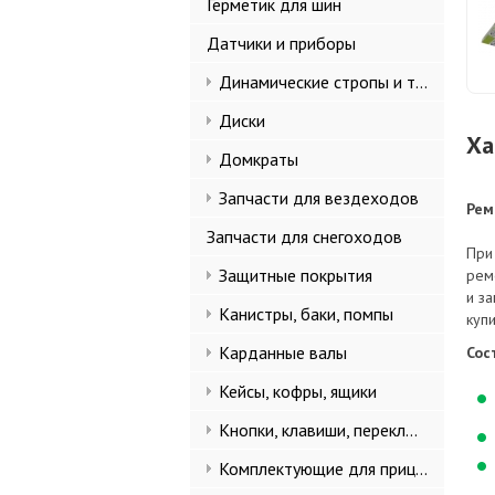
Герметик для шин
Датчики и приборы
Динамические стропы и такелаж
Диски
Ха
Домкраты
Запчасти для вездеходов
Рем
Запчасти для снегоходов
При
Защитные покрытия
рем
и з
Канистры, баки, помпы
куп
Карданные валы
Сос
Кейсы, кофры, ящики
Кнопки, клавиши, переключатели
Комплектующие для прицепов