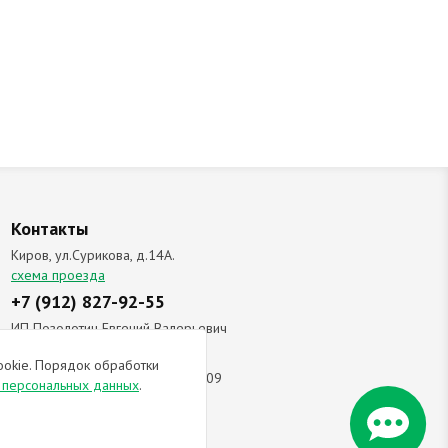
Контакты
Киров, ул.Сурикова, д.14А.
схема проезда
+7 (912) 827-92-55
ИП Позолотин Евгений Валерьевич
ИНН 434537218055 / ОГРН ИП
ookie. Порядок обработки
309434505600123 от 25.02.2009
и персональных данных
.
ы соглашаетесь с
политикой