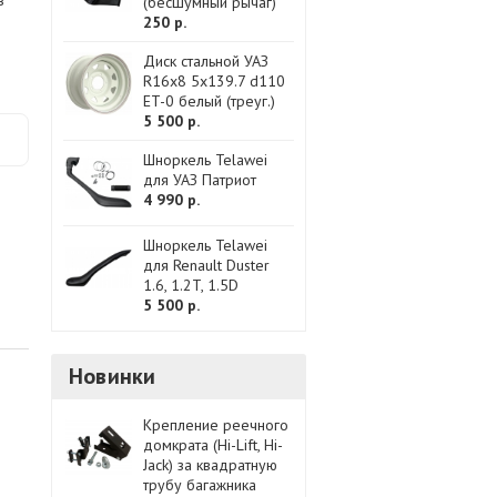
в
(бесшумный рычаг)
250 р.
Диск стальной УАЗ
R16x8 5x139.7 d110
ET-0 белый (треуг.)
5 500 р.
Шноркель Telawei
для УАЗ Патриот
4 990 р.
Шноркель Telawei
для Renault Duster
1.6, 1.2T, 1.5D
5 500 р.
Новинки
Крепление реечного
домкрата (Hi-Lift, Hi-
Jack) за квадратную
трубу багажника