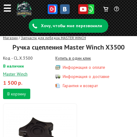
☰
Корзина
Задать
пуста
Хочу, чтобы мне перезвонили
вопрос
Магазин
/
Запчасти для лебедок MASTER WINCH
Ручка сцепления Master Winch X3500
Код - CL.X.3500
Купить в один клик
В наличии
Информация о оплате
Master Winch
Информация о доставке
1 500
р.
Гарантия и возврат
В корзину