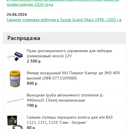
трофи-рейдам 2026 года
26.06.2026
Скрытая установка лебедки в Suzuki Grand Vitara 1998–2005 г.в
Распродажа
Пульт дистанционного управления для лебедки
(силиконовый чехол) 12V
2 500 р.
Фильтр воздушный УАЗ Патриот Хантер дв ЗМЗ-409
высокий (ЭФВ 077.1109080)
800 р.
Выходная труба автономного отопителя (L-
490mm/D-25mm) металлическая
700 р.
Сальник ступицы переднего колеса для а/м ВАЗ
2121, 2131, 2120 "Сэви - Экстрим"
80 р.