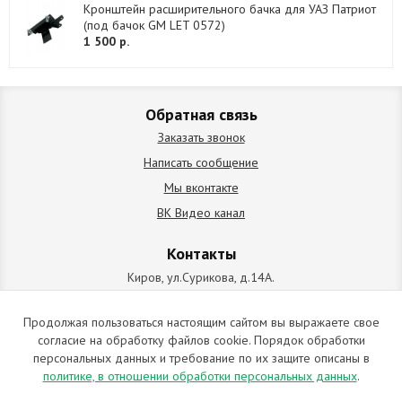
Кронштейн расширительного бачка для УАЗ Патриот
(под бачок GM LET 0572)
1 500 р.
Обратная связь
Заказать звонок
Написать сообщение
Мы вконтакте
ВК Видео канал
Контакты
Киров, ул.Сурикова, д.14А.
схема проезда
+7 (912) 827-92-55
Продолжая пользоваться настоящим сайтом вы выражаете свое
согласие на обработку файлов cookie. Порядок обработки
ИП Позолотин Евгений Валерьевич
персональных данных и требование по их защите описаны в
ИНН 434537218055 / ОГРН ИП 309434505600123 от 25.02.2009
политике, в отношении обработки персональных данных
.