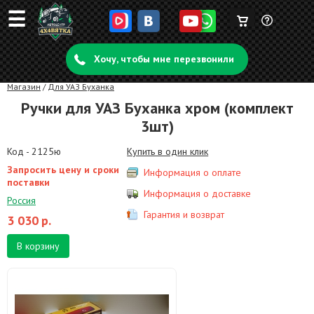
☰
Корзина
Задать
пуста
Хочу, чтобы мне перезвонили
вопрос
Магазин
/
Для УАЗ Буханка
Ручки для УАЗ Буханка хром (комплект
3шт)
Код - 2125ю
Купить в один клик
Запросить цену и сроки
Информация о оплате
поставки
Информация о доставке
Россия
Гарантия и возврат
3 030
р.
В корзину