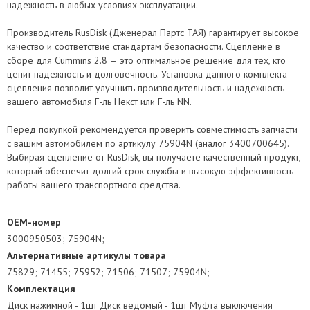
надежность в любых условиях эксплуатации.
Производитель RusDisk (Дженерал Партс ТАЯ) гарантирует высокое
качество и соответствие стандартам безопасности. Сцепление в
сборе для Cummins 2.8 — это оптимальное решение для тех, кто
ценит надежность и долговечность. Установка данного комплекта
сцепления позволит улучшить производительность и надежность
вашего автомобиля Г-ль Некст или Г-ль NN.
Перед покупкой рекомендуется проверить совместимость запчасти
с вашим автомобилем по артикулу 75904N (аналог 3400700645).
Выбирая сцепление от RusDisk, вы получаете качественный продукт,
который обеспечит долгий срок службы и высокую эффективность
работы вашего транспортного средства.
OEM-номер
3000950503; 75904N;
Альтернативные артикулы товара
75829; 71455; 75952; 71506; 71507; 75904N;
Комплектация
Диск нажимной - 1шт Диск ведомый - 1шт Муфта выключения