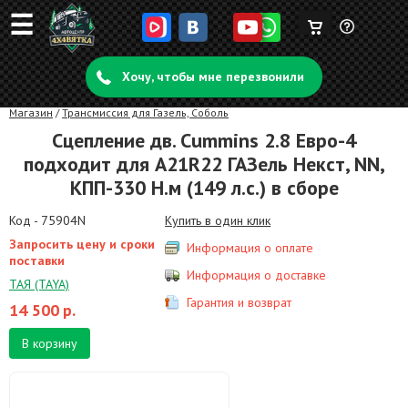
☰
Корзина
Задать
пуста
Хочу, чтобы мне перезвонили
вопрос
Магазин
/
Трансмиссия для Газель, Соболь
Сцепление дв. Cummins 2.8 Евро-4
подходит для А21R22 ГАЗель Некст, NN,
КПП-330 Н.м (149 л.с.) в сборе
Код - 75904N
Купить в один клик
Запросить цену и сроки
Информация о оплате
поставки
Информация о доставке
ТАЯ (TAYA)
Гарантия и возврат
14 500
р.
В корзину