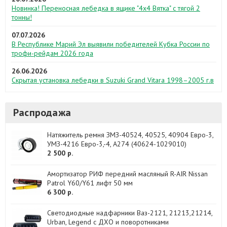
Новинка! Переносная лебедка в ящике "4х4 Вятка" с тягой 2
тонны!
07.07.2026
В Республике Марий Эл выявили победителей Кубка России по
трофи-рейдам 2026 года
26.06.2026
Скрытая установка лебедки в Suzuki Grand Vitara 1998–2005 г.в
Распродажа
Натяжитель ремня ЗМЗ-40524, 40525, 40904 Евро-3,
УМЗ-4216 Евро-3,-4, А274 (40624-1029010)
2 500 р.
Амортизатор РИФ передний масляный R-AIR Nissan
Patrol Y60/Y61 лифт 50 мм
6 300 р.
Светодиодные надфарники Ваз-2121, 21213,21214,
Urban, Legend с ДХО и поворотниками