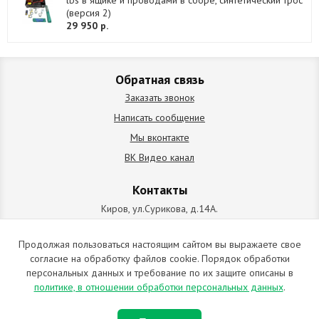
lbs в ящике и проводами в сборе, синтетический трос
(версия 2)
29 950 р.
Обратная связь
Заказать звонок
Написать сообщение
Мы вконтакте
ВК Видео канал
Контакты
Киров, ул.Сурикова, д.14А.
схема проезда
+7 (912) 827-92-55
Продолжая пользоваться настоящим сайтом вы выражаете свое
согласие на обработку файлов cookie. Порядок обработки
ИП Позолотин Евгений Валерьевич
персональных данных и требование по их защите описаны в
ИНН 434537218055 / ОГРН ИП 309434505600123 от 25.02.2009
политике, в отношении обработки персональных данных
.
2009-2026 © Все права защищены. Копирование материалов