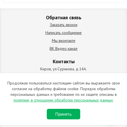
Обратная связь
Заказать звонок
Написать сообщение
Мы вконтакте
ВК Видео канал
Контакты
Киров, ул.Сурикова, д.14А.
схема проезда
+7 (912) 827-92-55
Продолжая пользоваться настоящим сайтом вы выражаете свое
согласие на обработку файлов cookie. Порядок обработки
ИП Позолотин Евгений Валерьевич
персональных данных и требование по их защите описаны в
ИНН 434537218055 / ОГРН ИП 309434505600123 от 25.02.2009
политике, в отношении обработки персональных данных
.
2009-2026 © Все права защищены. Копирование материалов
Принять
запрещено. Отправляя любую форму на сайте, вы соглашаетесь с