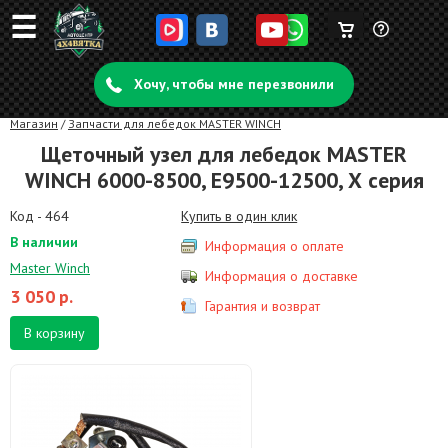
☰
Корзина
Задать
пуста
Хочу, чтобы мне перезвонили
вопрос
Магазин
/
Запчасти для лебедок MASTER WINCH
Щеточный узел для лебедок MASTER
WINCH 6000-8500, Е9500-12500, Х серия
Код - 464
Купить в один клик
В наличии
Информация о оплате
Master Winch
Информация о доставке
3 050
р.
Гарантия и возврат
В корзину