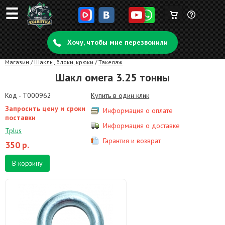
☰
Корзина
Задать
пуста
Хочу, чтобы мне перезвонили
вопрос
Магазин
/
Шаклы, блоки, крюки
/
Такелаж
Шакл омега 3.25 тонны
Код - T000962
Купить в один клик
Запросить цену и сроки
Информация о оплате
поставки
Информация о доставке
Tplus
Гарантия и возврат
350
р.
В корзину