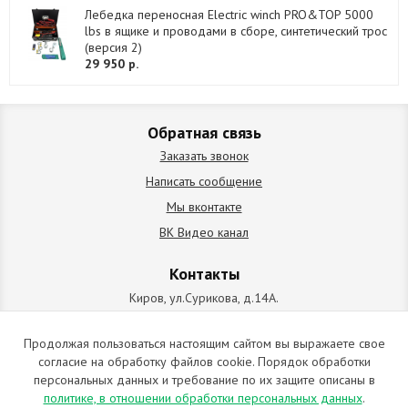
Лебедка переносная Electric winch PRO&TOP 5000
lbs в ящике и проводами в сборе, синтетический трос
(версия 2)
29 950 р.
Обратная связь
Заказать звонок
Написать сообщение
Мы вконтакте
ВК Видео канал
Контакты
Киров, ул.Сурикова, д.14А.
схема проезда
+7 (912) 827-92-55
Продолжая пользоваться настоящим сайтом вы выражаете свое
согласие на обработку файлов cookie. Порядок обработки
ИП Позолотин Евгений Валерьевич
персональных данных и требование по их защите описаны в
ИНН 434537218055 / ОГРН ИП 309434505600123 от 25.02.2009
политике, в отношении обработки персональных данных
.