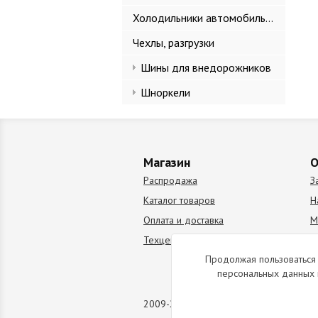
Холодильники автомобильные
Чехлы, разгрузки
Шины для внедорожников
Шноркели
Магазин
О
Распродажа
З
Каталог товаров
Н
Оплата и доставка
М
Техцентр
В
Продолжая пользоваться 
персональных данных 
2009-2026 © Все права защищены. Коп