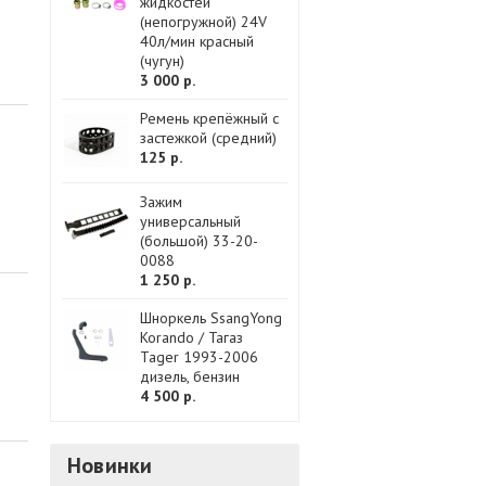
жидкостей
(непогружной) 24V
40л/мин красный
(чугун)
3 000 р.
Ремень крепёжный с
застежкой (средний)
125 р.
Зажим
универсальный
(большой) 33-20-
0088
1 250 р.
Шноркель SsangYong
Korando / Тагаз
Tager 1993-2006
дизель, бензин
4 500 р.
Новинки