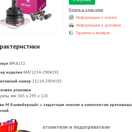
Купить в один клик
Информация о оплате
Информация о доставке
Гарантия и возврат
рактеристики
икул
BM.6132
ер изделия
БМ21214-2904192
аложный номер
21214-2904192
пповая упаковка
риты, мм: 365 х 295 х 120
ва-М Конвейерный» с защитным чехлом и комплектом крепежных
елий.
отопители и подогреватели