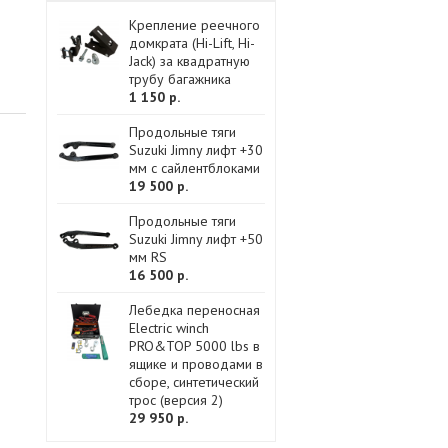
Крепление реечного
домкрата (Hi-Lift, Hi-
Jack) за квадратную
трубу багажника
1 150 р.
Продольные тяги
Suzuki Jimny лифт +30
мм с сайлентблоками
19 500 р.
Продольные тяги
Suzuki Jimny лифт +50
мм RS
16 500 р.
Лебедка переносная
Electric winch
PRO&TOP 5000 lbs в
ящике и проводами в
сборе, синтетический
трос (версия 2)
29 950 р.