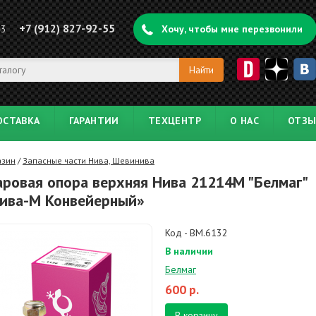
+7 (912) 827-92-55
43
Хочу, чтобы мне перезвонили
ОСТАВКА
ГАРАНТИИ
ТЕХЦЕНТР
О НАС
ОТЗ
азин
/
Запасные части Нива, Шевинива
ровая опора верхняя Нива 21214М "Белмаг"
ива-М Конвейерный»
Код - BM.6132
В наличии
Белмаг
600
р.
В корзину