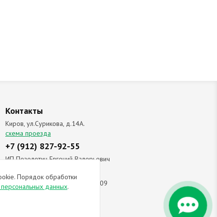
Контакты
Киров, ул.Сурикова, д.14А.
схема проезда
+7 (912) 827-92-55
ИП Позолотин Евгений Валерьевич
ИНН 434537218055 / ОГРН ИП
ookie. Порядок обработки
309434505600123 от 25.02.2009
и персональных данных
.
ы соглашаетесь с
политикой