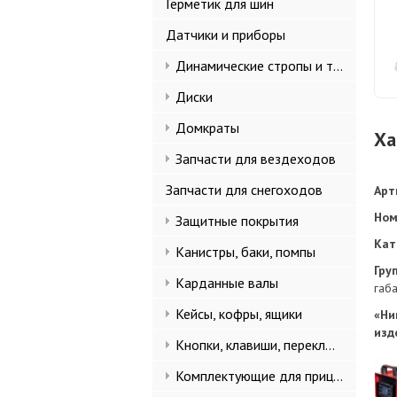
Герметик для шин
Датчики и приборы
Динамические стропы и такелаж
Диски
Домкраты
Ха
Запчасти для вездеходов
Запчасти для снегоходов
Арт
Ном
Защитные покрытия
Кат
Канистры, баки, помпы
Гру
Карданные валы
габа
Кейсы, кофры, ящики
«Ни
изд
Кнопки, клавиши, переключатели
Комплектующие для прицепов