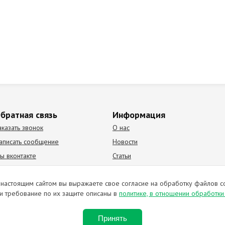
братная связь
Информация
аказать звонок
О нас
аписать сообщение
Новости
ы вконтакте
Статьи
К Видео канал
Партнеры
настоящим сайтом вы выражаете свое согласие на обработку файлов c
и требование по их защите описаны в
политике, в отношении обработк
ирование материалов запрещено. Отправляя любую форму на сайте, в
Принять