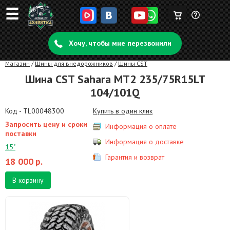
☰
Корзина
Задать
пуста
Хочу, чтобы мне перезвонили
вопрос
Магазин
/
Шины для внедорожников
/
Шины CST
Шина CST Sahara MT2 235/75R15LT
104/101Q
Код - TL00048300
Купить в один клик
Запросить цену и сроки
Информация о оплате
поставки
Информация о доставке
15"
Гарантия и возврат
18 000
р.
В корзину